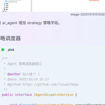
image-20251014151042
 ai_agent 增加 strategy 策略字段。
 策略调度器
/**
 * Agent 策略调度器接口
 *
 * 
@author
 仙人球⁶ᴳ |
 * @date 2025/10/14 15:17
 * @github https://github.com/lixuanfengs
 */
public
 interface
 IAgentDispatchService
 {
    void
 dispatch
(
ExecuteCommandEntity
 requestParamete