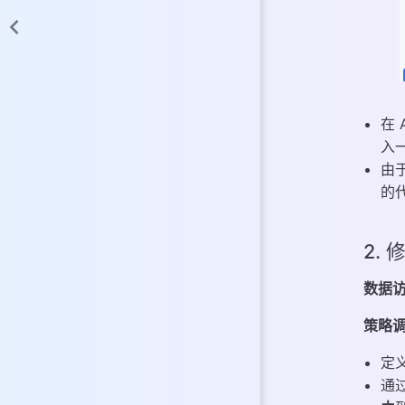
在 
入
由
的
2.
数据访
策略调
定
通