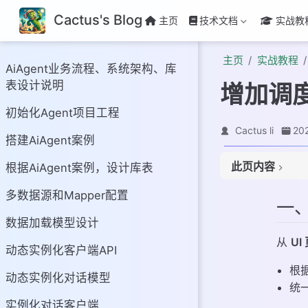
Cactus's Blog
主页
技术文档
实战教
主页
实战教程
AiAgent业务流程、系统架构、库
表设计说明
增加调度
初始化Agent项目工程
一、介绍
Cactus li
20
二、功能流程
搭建AiAgent案例
三、编码实现
此页内容
根据AiAgent案例，设计库表
1. 工程结构
2. 修改说明
多数据源和Mapper配置
一
3. 库表数据
数据加载模型设计
4. 策略调度器
从
UI
5. 接口层处理
动态实例化客户端API
6. 完成结果通知
根据
动态实例化对话模型
四、测试验证
统
实例化对话客户端