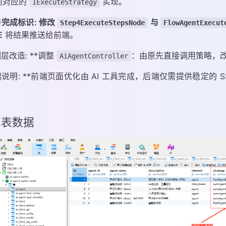
到对应的
实现。
IExecuteStrategy
与完成标识:
修改
与
Step4ExecuteStepsNode
FlowAgentExecut
E
将结果推送给前端。
制层改造: **调整
：由原先直接调用策略，
AiAgentController
端说明: **前端页面优化由 AI 工具完成，后端仅需提供稳定的
。
 库表数据