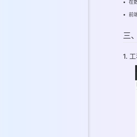
在
前
三
1.