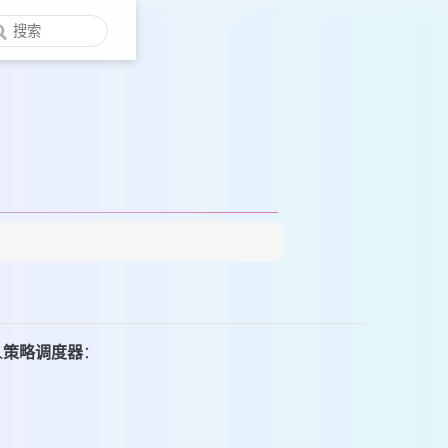
入
策略调度器
：