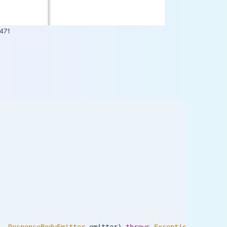
471
r
, 
ResponseBodyEmitter
 emitter
)
 throws
 Exception
;