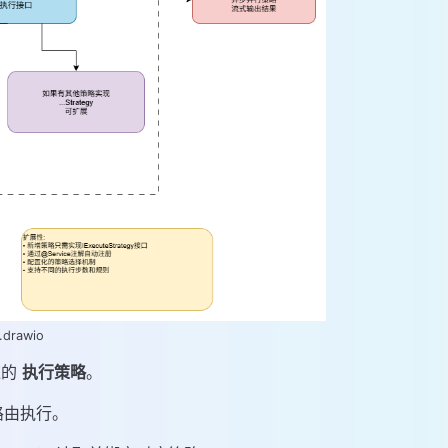
rawio
应的
执行策略
。
路由执行。