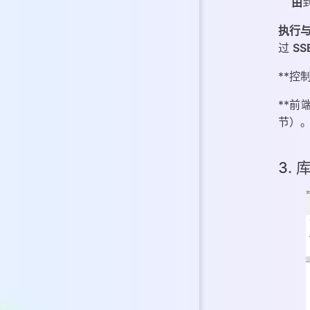
由
执行
过
SS
**控
**前
节）
3.