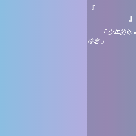
『
』
—— 「 少年的你 •
陈念 」