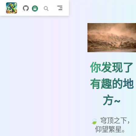
你发现了
有趣的地
方~
🍃 穹顶之下，
仰望繁星。