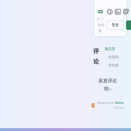
0
/
300
登录
字
按正序
评
按倒序
论
按热度
来发评论
吧~
Powered by
Waline
订阅本文评论
订阅本站
v3.15.2