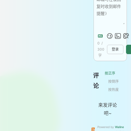
0
/
300
登录
字
按正序
评
按倒序
论
按热度
来发评论
吧~
Powered by
Waline
订阅本文评论
订阅本站