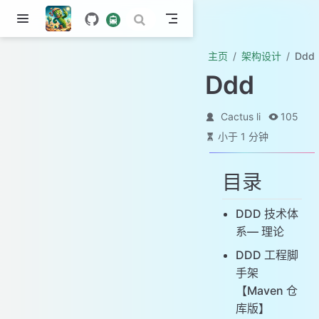
主页
架构设计
Ddd
Ddd
Cactus li
105
小于 1 分钟
目录
DDD 技术体
系— 理论
DDD 工程脚
手架
【Maven 仓
库版】