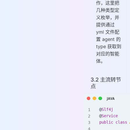
作，这里把
几种类型定
义枚举，并
提供通过
yml 文件配
置 agent 的
type 获取到
对应的智能
体。
3.2 主流转节
点
@
Slf4j
@
Service
public
 class
 