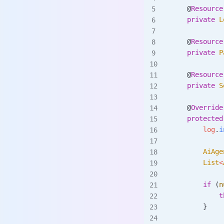
    @
Resource
    private
 L
    @
Resource
    private
 P
    @
Resource
    private
 S
    @
Override
    protected
        log
.
i
        AiAge
        List
<
        if
 (
n
            t
        }