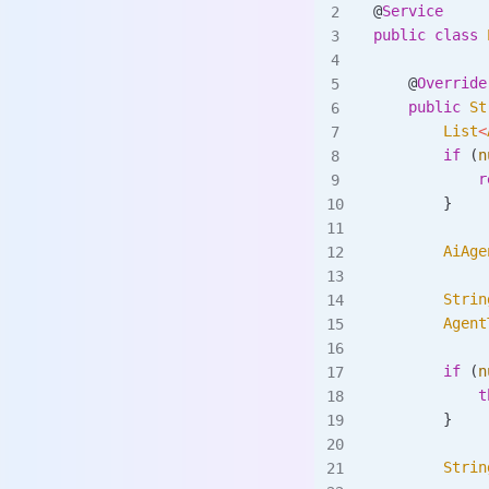
@
Service
public
 class
 
    @
Override
    public
 St
        List
<
        if
 (
n
            r
        }
        AiAge
        Strin
        Agent
        if
 (
n
            t
        }
        Strin