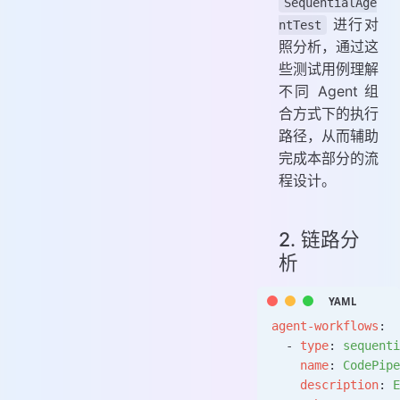
SequentialAge
进行对
ntTest
照分析，通过这
些测试用例理解
不同 Agent 组
合方式下的执行
路径，从而辅助
完成本部分的流
程设计。
2. 链路分
析
agent-workflows
:
  - 
type
: 
sequenti
    name
: 
CodePipe
    description
: 
E