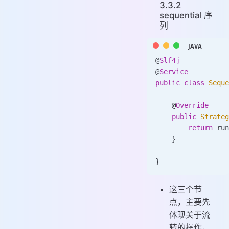
3.3.2
sequential 序
列
@
Slf4j
@
Service
public
 class
 Seque
    @
Override
    public
 Strateg
        return
 run
    }
}
这三个节
点，主要先
体现关于流
转的操作，