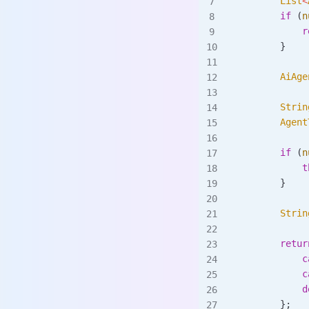
        List
<
        if
 (
n
            r
        }
        AiAge
        Strin
        Agent
        if
 (
n
            t
        }
        Strin
        retur
            c
            c
            d
        };