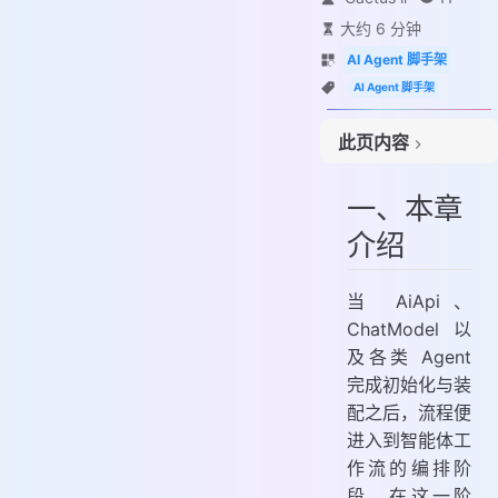
大约 6 分钟
AI Agent 脚手架
AI Agent 脚手架
此页内容
一、本章介绍
一、本章
二、流程设计
介绍
三、功能实现
1. 工程结构
2. 链路分析
当 AiApi、
ChatModel 以
3. 核心模块
及各类 Agent
完成初始化与装
配之后，流程便
进入到智能体工
作流的编排阶
段。在这一阶