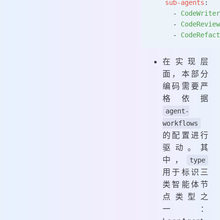
    sub-agents
:
      - 
CodeWriter
      - 
CodeReview
      - 
CodeRefact
在实现层
面，本部分
编码需要严
格依据
agent-
workflows
的配置进行
驱动。其
中，
type
用于标识三
类智能体节
点类型之
一：