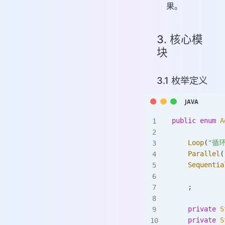
果。
3. 核心模
块
3.1 枚举定义
public
 enum
 A
    Loop
(
"循
    Parallel
(
    Sequentia
    ;
    private
 S
    private
 S