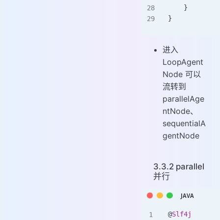
    }
}
进入
LoopAgent
Node 可以
流转到
parallelAge
ntNode、
sequentialA
gentNode
3.3.2 parallel
并行
@
Slf4j