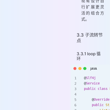
现有设计自
行扩展更灵
活的组合方
式。
3.3 子流转节
点
3.3.1 loop 循
环
@
Slf4j
@
Service
public
 class
 
    @
Override
    public
 St