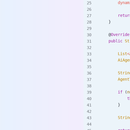
        dynam
        retur
    }
    @
Override
    public
 St
        List
<
        AiAge
        Strin
        Agent
        if
 (
n
            t
        }
        Strin