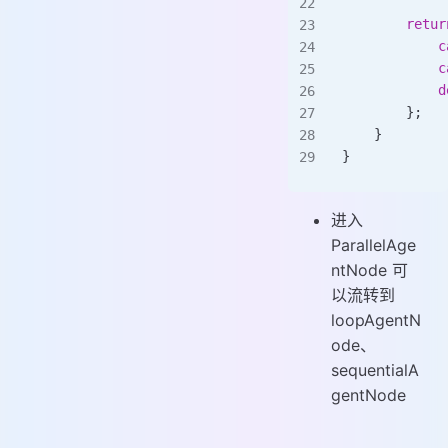
        retur
            c
            c
            d
        };
    }
}
进入
ParallelAge
ntNode 可
以流转到
loopAgentN
ode、
sequentialA
gentNode