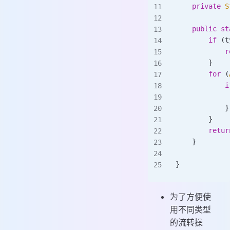
    private
 S
    public
 st
        if
 (t
            r
        }
        for
 (
            i
             
            }
        }
        retur
    }
}
为了方便使
用不同类型
的流转操