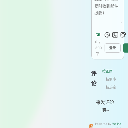
0
/
300
登录
字
按正序
评
按倒序
论
按热度
来发评论
吧~
Powered by
Waline
订阅本文评论
订阅本站