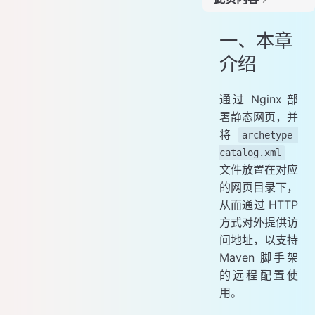
一、本章介绍
一、本章
二、流程设计
介绍
三、网页部署
1. 本地部署
2. 云服务器
通过 Nginx 部
署静态网页，并
3. 借助其他（Git Page）
将
archetype-
四、配置使用
catalog.xml
1. 配置地址
文件放置在对应
2. 创建使用
的网页目录下，
从而通过 HTTP
方式对外提供访
问地址，以支持
Maven 脚手架
的远程配置使
用。