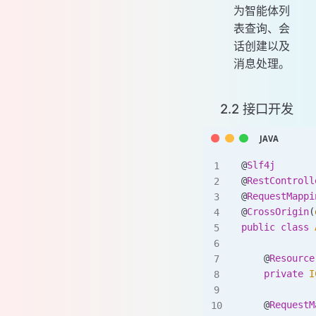
为智能体列
表查询、会
话创建以及
消息处理。
2.2 接口开发
@
Slf4j
@
RestControll
@
RequestMappi
@
CrossOrigin
(
public
 class
 
    @
Resource
    private
 I
    @
RequestM