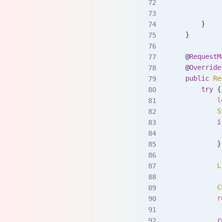
             
             
        }
    }
    @
RequestM
    @
Override
    public
 Re
        try
 {
            l
            S
            i
             
            }
            L
            C
            r
            r