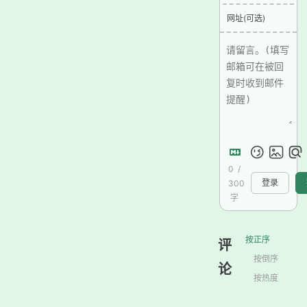
网址(可选)
0
/
300
登录
字
按正序
评
按倒序
论
按热度