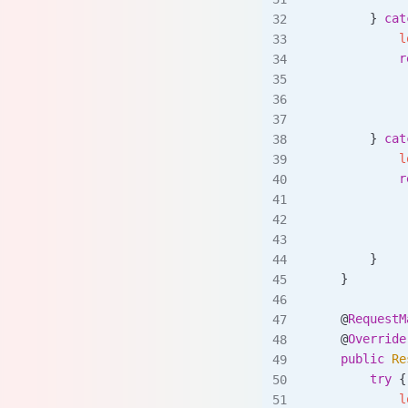
        } 
cat
            l
            r
             
             
             
        } 
cat
            l
            r
             
             
             
        }
    }
    @
RequestM
    @
Override
    public
 Re
        try
 {
            l