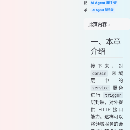
AI Agent 脚手架
AI Agent 脚手架
此页内容
一、本章介绍
一、本章
二、流程设计
介绍
三、功能实现
1. 工程结构
2. 功能实现
接下来，对
领域
四、测试验证
domain
层中的
服务
service
进行
trigger
层封装，对外提
供 HTTP 接口
能力。这样可以
将领域服务的会