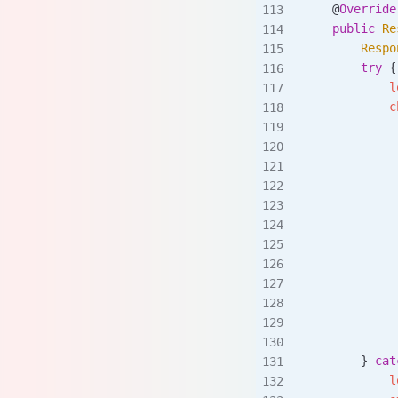
    @
Override
    public
 Re
        Respo
        try
 {
            l
            c
             
             
             
             
             
             
             
             
             
             
             
             
        } 
cat
            l