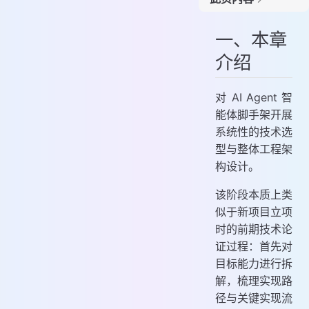
3. AI + AI Agent 框架
4. 模块编排
一、本章
5. 工程框架
介绍
三、详细设计
1. 流程设计
对 AI Agent 智
2. YML 设计
能体脚手架开展
3. 执行节点
系统性的技术选
型与整体工程架
构设计。
该阶段本质上类
似于新项目立项
时的前期技术论
证过程：首先对
目标能力进行拆
解，梳理实现路
径与关键实现流