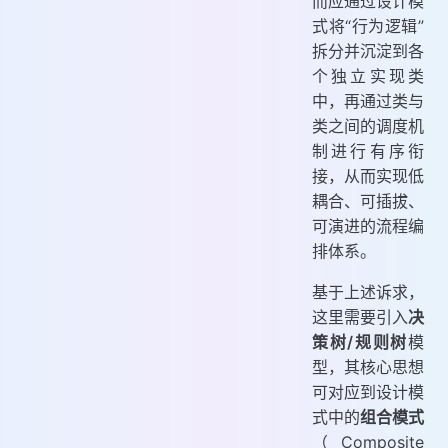
而应通过设计模
式将“行为逻辑”
拆分并沉淀到各
个独立实现类
中，再通过类与
类之间的调度机
制进行有序衔
接，从而实现低
耦合、可插拔、
可演进的流程编
排体系。
基于上述诉求，
这里需要引入
决
策树/规则树
模
型，其核心思想
可对应到设计模
式中的
组合模式
（Composite