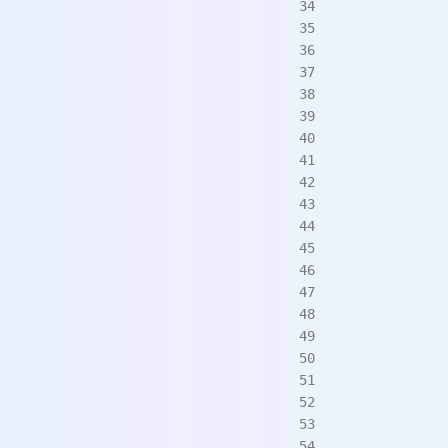
             
             
             
             
             
             
             
             
             
             
             
             
             
             
             
             
             
             
             
             
             