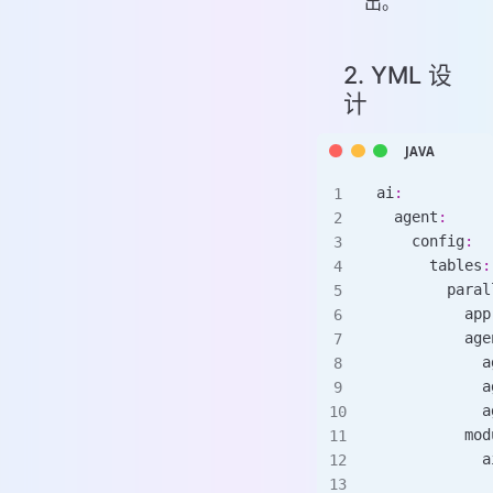
出。
2. YML 设
计
ai
:
  agent
:
    config
:
      tables
:
        paral
          app
          age
            a
            a
            a
          mod
            a
             