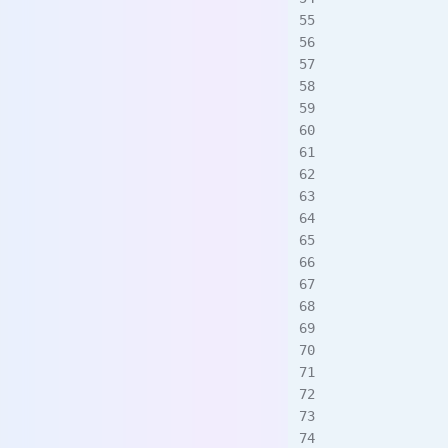
             
             
             
             
             
             
             
             
             
             
             
             
             
             