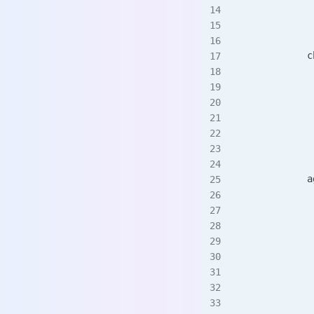
             
             
             
            c
             
             
             
             
             
             
             
            a
             
             
             
             
             
             
             
             