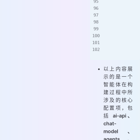
             
             
             
             
             
             
             
             
以上内容展
示的是一个
智能体在构
建过程中所
涉及的核心
配置项，包
括
ai-api、
chat-
model、
agents、