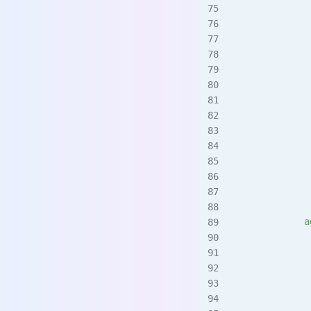
             
             
             
             
             
             
             
             
             
             
            a
             
             
             
             
             