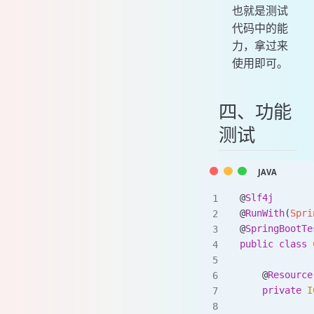
也就是测试
代码中的能
力，拿过来
使用即可。
四、功能
测试
@
Slf4j
@
RunWith
(
Spri
@
SpringBootTe
public
 class
 
    @
Resource
    private
 I