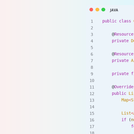
public
 class
 
    @
Resource
    private
 D
    @
Resource
    private
 A
    private
 f
    @
Override
    public
 Li
        Map
<
S
        List
<
        if
 (
n
            f
             