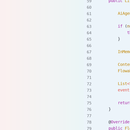
    public
 Li
        AiAge
        if
 (
n
            t
        }
        InMem
        Conte
        Flowa
        List
<
        event
        retur
    }
    @
Override
    public
 Fl