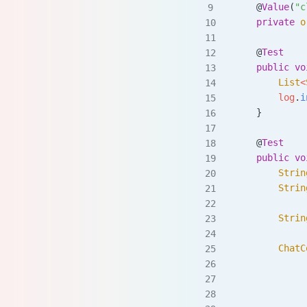
    @
Value
(
"c
    private
 o
    @
Test
    public
 vo
        List
<
        log
.
i
    }
    @
Test
    public
 vo
        Strin
        Strin
        Strin
        ChatC
             
             
             