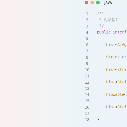
/**
 * 对话接口
 */
public
 interf
    List
<
AiAg
    String
 cr
    List
<
Stri
    List
<
Stri
    Flowable
<
    List
<
Stri
}