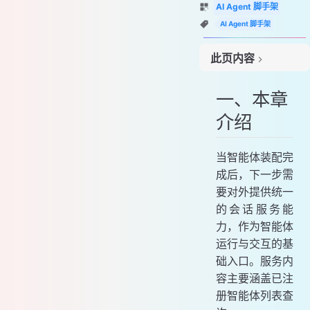
AI Agent 脚手架
AI Agent 脚手架
此页内容
一、本章介绍
一、本章
二、流程设计
介绍
三、功能实现
1. 工程结构
2. 核心模块
当智能体装配完
成后，下一步需
四、功能测试
要对外提供统一
的会话服务能
力，作为智能体
运行与交互的基
础入口。服务内
容主要涵盖已注
册智能体列表查