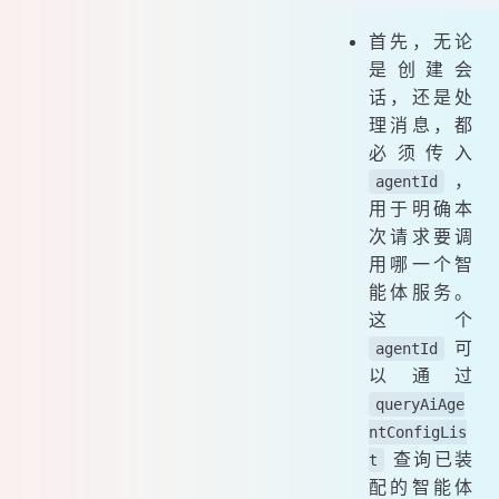
首先，无论
是创建会
话，还是处
理消息，都
必须传入
，
agentId
用于明确本
次请求要调
用哪一个智
能体服务。
这个
可
agentId
以通过
queryAiAge
ntConfigLis
查询已装
t
配的智能体