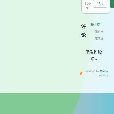
300
登录
字
按正序
评
按倒序
论
按热度
来发评论
吧~
Powered by
Waline
订阅本文评论
订阅本站
v3.15.2