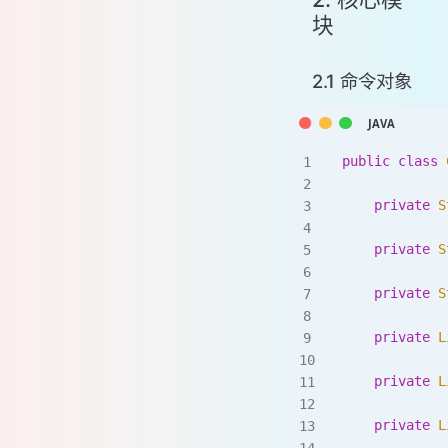
块
2.1 命令对象
public
 class
 
    private
 S
    private
 S
    private
 S
    private
 L
    private
 L
    private
 L