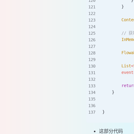
            }
        }
        Conte
        //
        InMem
        Flowa
        List
<
        event
        retur
    }
}
这部分代码