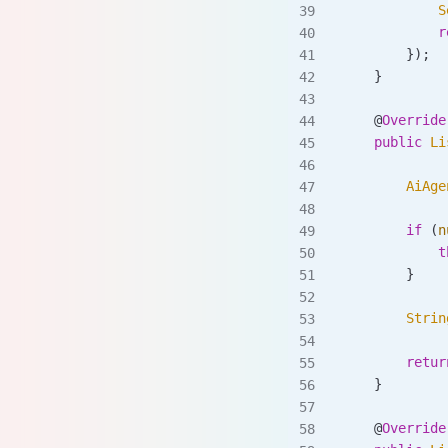
            S
            r
        });
    }
    @
Override
    public
 Li
        AiAge
        if
 (
n
            t
        }
        Strin
        retur
    }
    @
Override