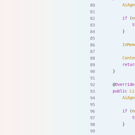
        AiAge
        if
 (
n
            t
        }
        InMem
        Conte
        retur
    }
    @
Override
    public
 Li
        AiAge
        if
 (
n
            t
        }