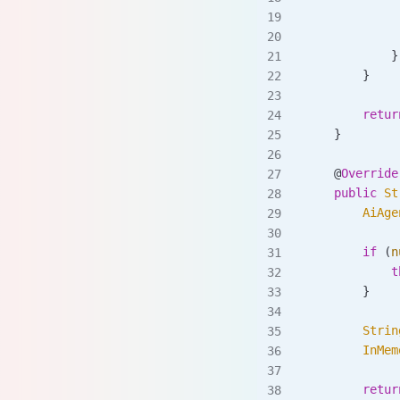
             
             
            }
        }
        retur
    }
    @
Override
    public
 St
        AiAge
        if
 (
n
            t
        }
        Strin
        InMem
        retur