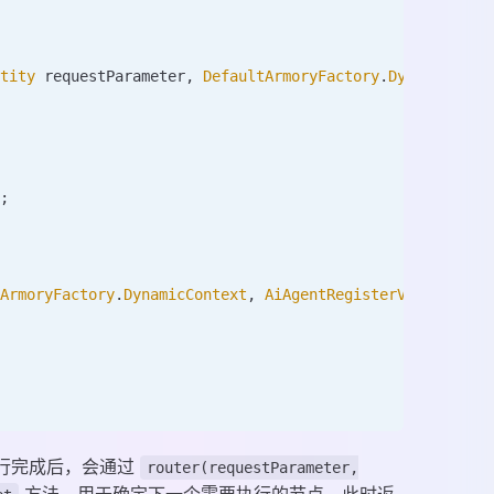
ntity
 requestParameter
, 
DefaultArmoryFactory
.
DynamicCont
);
tArmoryFactory
.
DynamicContext
,
 AiAgentRegisterVO
>
 get
(
Ar
行完成后，会通过
router(requestParameter,
方法，用于确定下一个需要执行的节点，此时返