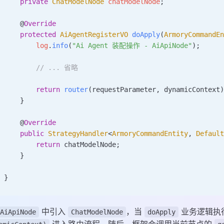
    private
 ChatModelNode
 chatModelNode
;
    @
Override
    protected
 AiAgentRegisterVO
 doApply
(
ArmoryCommandE
        log
.
info
(
"Ai Agent 装配操作 - AiApiNode"
);
        // ... 省略
        return
 router
(requestParameter, dynamicContext
    }
    @
Override
    public
 StrategyHandler
<
ArmoryCommandEntity
,
 Defaul
        return
 chatModelNode;
    }
}
中引入
，当
业务逻辑执
AiApiNode
ChatModelNode
doApply
进入路由流程。随后，框架会调用当前节点的