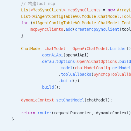
        // 构建tool mcp
        List
<
McpSyncClient
> 
mcpSyncClients
 =
 new
 Array
        List
<
AiAgentConfigTableVO
.
Module
.
ChatModel
.
Too
        for
 (
AiAgentConfigTableVO
.
Module
.
ChatModel
.
Too
            mcpSyncClients
.
add
(
createMcpSyncClient
(too
        }
        ChatModel
 chatModel
 =
 OpenAiChatModel
.
builder
(
                .
openAiApi
(openAiApi)
                .
defaultOptions
(
OpenAiChatOptions
.
buil
                        .
model
(
chatModelConfig
.
getMode
                        .
toolCallbacks
(
SyncMcpToolCall
                        .
build
())
                .
build
();
        dynamicContext
.
setChatModel
(chatModel);
        return
 router
(requestParameter, dynamicContext
    }