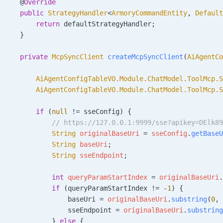
    @
Override
    public
 StrategyHandler
<
ArmoryCommandEntity
,
 Defaul
        return
 defaultStrategyHandler;
    }
    private
 McpSyncClient
 createMcpSyncClient
(
AiAgentC
        AiAgentConfigTableVO
.
Module
.
ChatModel
.
ToolMcp
.
        AiAgentConfigTableVO
.
Module
.
ChatModel
.
ToolMcp
.
        if
 (
null
 !=
 sseConfig) {
            // https://127.0.0.1:9999/sse?apikey=DElk8
            String
 originalBaseUri
 =
 sseConfig
.
getBase
            String
 baseUri
;
            String
 sseEndpoint
;
            int
 queryParamStartIndex
 =
 originalBaseUri
            if
 (queryParamStartIndex 
!=
 -
1
) {
                baseUri 
=
 originalBaseUri
.
substring
(
0
,
                sseEndpoint 
=
 originalBaseUri
.
substrin
            } 
else
 {