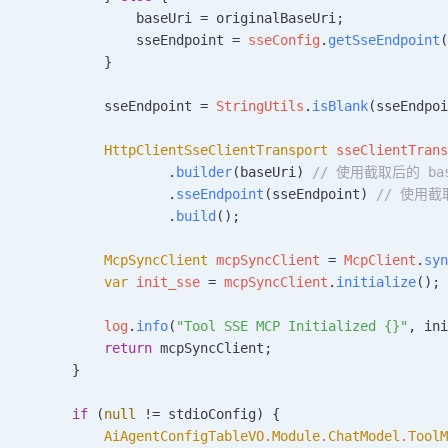
                baseUri 
=
 originalBaseUri;
                sseEndpoint 
=
 sseConfig
.
getSseEndpoint
            }
            sseEndpoint 
=
 StringUtils
.
isBlank
(sseEndpo
            HttpClientSseClientTransport
 sseClientTran
                    .
builder
(baseUri) 
// 使用截取后的 bas
                    .
sseEndpoint
(sseEndpoint) 
// 使用截取
                    .
build
();
            McpSyncClient
 mcpSyncClient
 =
 McpClient
.
sy
            var
 init_sse
 =
 mcpSyncClient
.
initialize
();
            log
.
info
(
"Tool SSE MCP Initialized {}"
, in
            return
 mcpSyncClient;
        }
        if
 (
null
 !=
 stdioConfig) {
            AiAgentConfigTableVO
.
Module
.
ChatModel
.
Tool