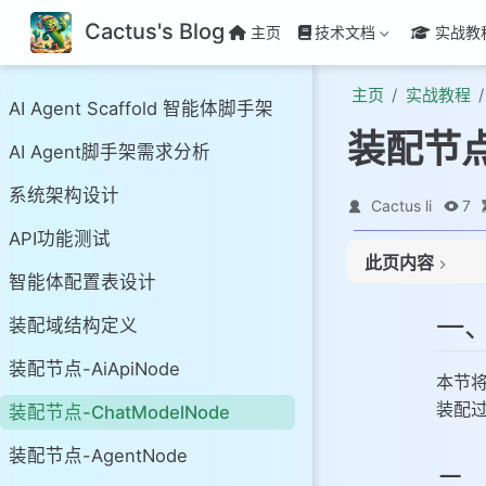
Cactus's Blog
主页
技术文档
实战教
主页
实战教程
AI Agent Scaffold 智能体脚手架
装配节点-
AI Agent脚手架需求分析
系统架构设计
Cactus li
7
API功能测试
此页内容
智能体配置表设计
一、本章介绍
一
装配域结构定义
二、流程设计
三、功能实现
装配节点-AiApiNode
本节
1. 工程结构
装配
装配节点-ChatModelNode
2. 核心模块
装配节点-AgentNode
二