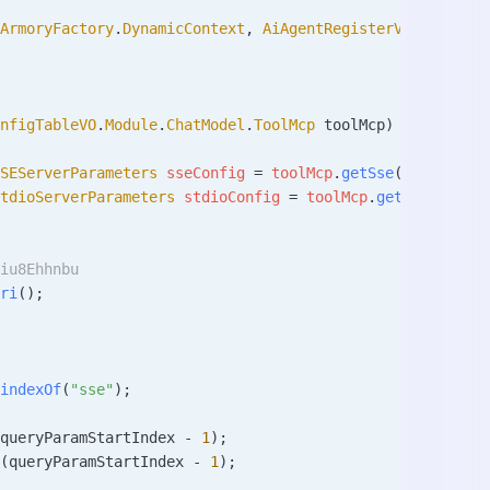
tArmoryFactory
.
DynamicContext
,
 AiAgentRegisterVO
>
 get
(
Ar
onfigTableVO
.
Module
.
ChatModel
.
ToolMcp
 toolMcp
)
 {
SSEServerParameters
 sseConfig
 =
 toolMcp
.
getSse
();
StdioServerParameters
 stdioConfig
 =
 toolMcp
.
getStdio
();
9iu8Ehhnbu
Uri
();
.
indexOf
(
"sse"
);
 queryParamStartIndex 
-
 1
);
g
(queryParamStartIndex 
-
 1
);