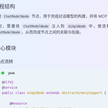
 工程结构
增
节点，用于完成对话模型的构建，并将 MCP
ChatModelNode
时，需要将
注入到
中，使流
ChatModelNode
AiApiNode
，从而完成节点之间的关联与衔接。
atModelNode
 核心模块
 节点流转
@
Slf4j
@
Service
public
 class
 AiApiNode
 extends
 AbstractArmorySupport
 {
    @
Resource