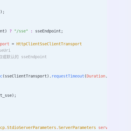
();
int) 
?
 "/sse"
 :
 sseEndpoint;
sport
 =
 HttpClientSseClientTransport
eUri
或默认的 sseEndpoint
nc
(sseClientTransport).
requestTimeout
(
Duration
.
ofMinutes
it_sse);
Mcp
.
StdioServerParameters
.
ServerParameters
 serverParamet