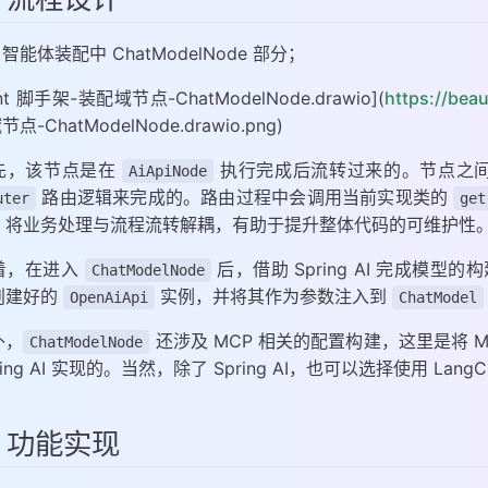
智能体装配中 ChatModelNode 部分；
ent 脚手架-装配域节点-ChatModelNode.drawio](
https://bea
点-ChatModelNode.drawio.png)
先，该节点是在
执行完成后流转过来的。节点之
AiApiNode
路由逻辑来完成的。路由过程中会调用当前实现类的
uter
get
，将业务处理与流程流转解耦，有助于提升整体代码的可维护性
着，在进入
后，借助 Spring AI 完成模
ChatModelNode
创建好的
实例，并将其作为参数注入到
OpenAiApi
ChatModel
外，
还涉及 MCP 相关的配置构建，这里是将 
ChatModelNode
ring AI 实现的。当然，除了 Spring AI，也可以选择使用 LangC
、功能实现