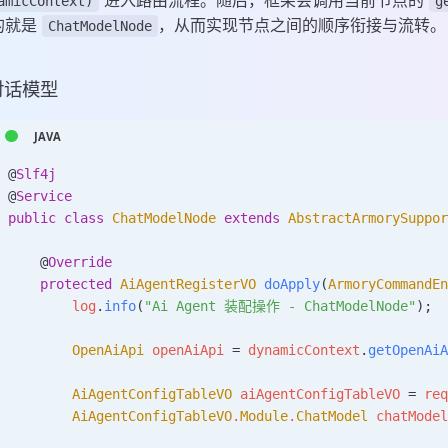
amicContext)
g
的就是
，从而实现节点之间的顺序衔接与流转。
ChatModelNode
 对话模型
@
Slf4j
@
Service
public
 class
 ChatModelNode
 extends
 AbstractArmorySuppo
    @
Override
    protected
 AiAgentRegisterVO
 doApply
(
ArmoryCommandE
        log
.
info
(
"Ai Agent 装配操作 - ChatModelNode"
);
        OpenAiApi
 openAiApi
 =
 dynamicContext
.
getOpenAi
        AiAgentConfigTableVO
 aiAgentConfigTableVO
 =
 re
        AiAgentConfigTableVO
.
Module
.
ChatModel
 chatMode