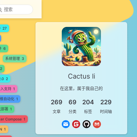
y
27
件
6
系统管理
3
2
Cactus li
.0
2
在这里，属于我自己的
接入支持
1
维自动化
1
269
69
204
229
化部署
1
文章
分类
标签
时间轴
ker Compose
1
N
1