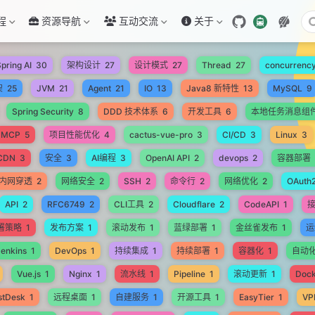
程
资源导航
互动交流
关于
pring AI
30
架构设计
27
设计模式
27
Thread
27
concurrenc
架
25
JVM
21
Agent
21
IO
13
Java8 新特性
13
MySQL
9
Spring Security
8
DDD 技术体系
6
开发工具
6
本地任务消息组
MCP
5
项目性能优化
4
cactus-vue-pro
3
CI/CD
3
Linux
3
CDN
3
安全
3
AI编程
3
OpenAI API
2
devops
2
容器部署
内网穿透
2
网络安全
2
SSH
2
命令行
2
网络优化
2
OAuth2
API
2
RFC6749
2
CLI工具
2
Cloudflare
2
CodeAPI
1
署策略
1
发布方案
1
滚动发布
1
蓝绿部署
1
金丝雀发布
1
运
Jenkins
1
DevOps
1
持续集成
1
持续部署
1
容器化
1
自动
Vue.js
1
Nginx
1
流水线
1
Pipeline
1
滚动更新
1
Doc
stDesk
1
远程桌面
1
自建服务
1
开源工具
1
EasyTier
1
VP