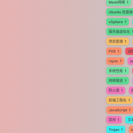
Mesh网络
1
Ubuntu 挂盘
vSphere
1
服务器虚拟化
项目管理
1
FHS
1
运
rsync
1
s
系统性能
1
网络隧道
1
防火墙
1
前端工程化
1
JavaScript
1
禁用
1
文
Trojan
1