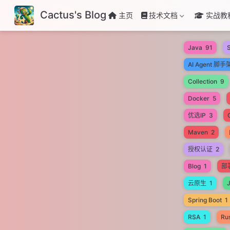
Cactus's Blog
主页
技术文档
实战教
Java
91
S
AI Agent 脚手
Collection
9
Docker
5
优选IP
3
Maven
2
授权认证
2
Blog
1
部
云原生
1
Spring Boot
1
RSA
1
Ru