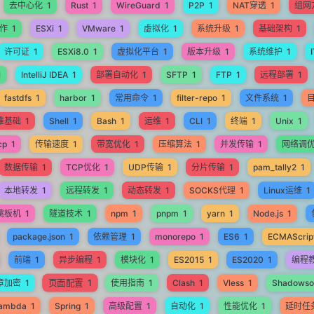
去中心化
1
Rust
1
WireGuard
1
P2P
1
NAT穿透
1
组网
操作
1
ESXi
1
VMware
1
虚拟化
1
系统升级
1
基础架构
1
许可证
1
ESXi8.0
1
虚拟化平台
1
版本升级
1
系统维护
1
1
IntelliJ IDEA
1
部署自动化
1
SFTP
1
FTP
1
远程部署
1
fastdfs
1
harbor
1
常用命令
1
filter-repo
1
文件系统
1
维基础
1
Shell
1
Bash
1
运维
1
CLI
1
终端
1
Unix
1
cp
1
传输速度
1
带宽优化
1
压缩算法
1
并发传输
1
网络调
数据传输
1
TCP优化
1
UDP传输
1
分片传输
1
pam_tally2
1
本地转发
1
远程转发
1
动态转发
1
SOCKS代理
1
Linux运维
1
跳板机
1
隧道技术
1
npm
1
pnpm
1
yarn
1
Node.js
1
package.json
1
依赖管理
1
monorepo
1
ES6
1
ECMAScrip
前端
1
异步编程
1
模块化
1
ES2015
1
ES2020
1
编程
页面配置
1
章加密
1
使用指南
1
Clash
1
Vless
1
Shadowso
lambda
1
Spring
1
高级配置
1
自动化
1
性能优化
1
延时任