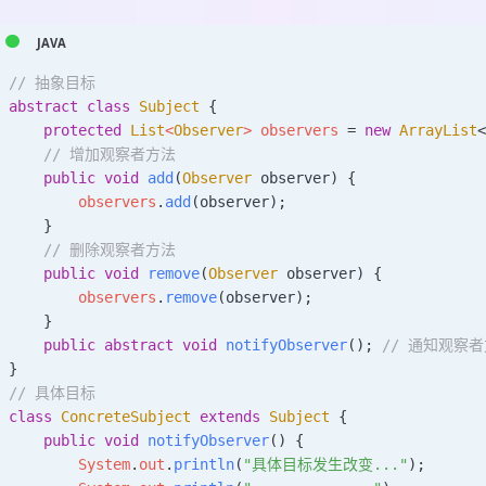
// 抽象目标
abstract
 class
 Subject
 {
    protected
 List
<
Observer
>
 observers 
=
 new
 ArrayList
    // 增加观察者方法
    public
 void
 add
(
Observer
 observer
)
 {
        observers
.
add
(observer);
    }
    // 删除观察者方法
    public
 void
 remove
(
Observer
 observer
)
 {
        observers
.
remove
(observer);
    }
    public
 abstract
 void
 notifyObserver
();
 // 通知观察
}
// 具体目标
class
 ConcreteSubject
 extends
 Subject
 {
    public
 void
 notifyObserver
()
 {
        System
.
out
.
println
(
"具体目标发生改变..."
);