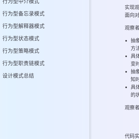
行为型中介模式
实现
行为型备忘录模式
面向
行为型解释器模式
观察
行为型状态模式
抽
方
行为型策略模式
具
行为型职责链模式
变
抽
设计模式总结
知
具
的
观察
代码