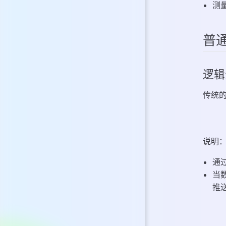
测
普
逻辑
传统的
说明
通
当
推