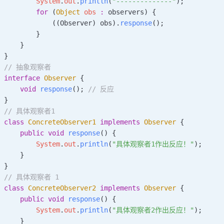
        System
.
out
.
println
(
"--------------"
);
        for
 (
Object
 obs
 :
 observers) {
            ((Observer) obs).
response
();
        }
    }
}
// 抽象观察者
interface
 Observer
 {
    void
 response
();
 // 反应
}
// 具体观察者1
class
 ConcreteObserver1
 implements
 Observer
 {
    public
 void
 response
()
 {
        System
.
out
.
println
(
"具体观察者1作出反应！"
);
    }
}
// 具体观察者 1
class
 ConcreteObserver2
 implements
 Observer
 {
    public
 void
 response
()
 {
        System
.
out
.
println
(
"具体观察者2作出反应！"
);
    }