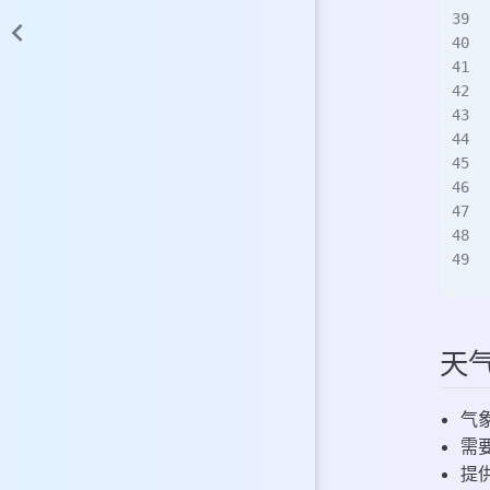
天
气
需
提