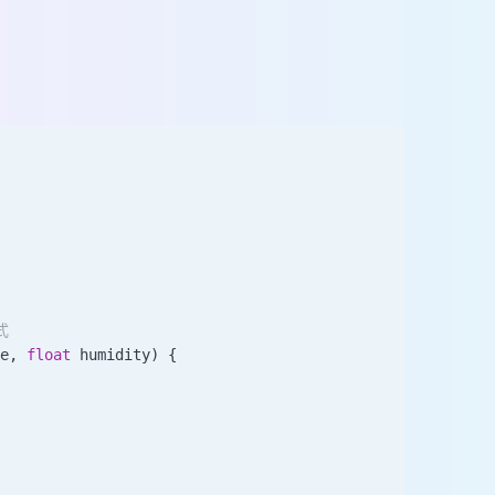
式
re
, 
float
 humidity
)
 {