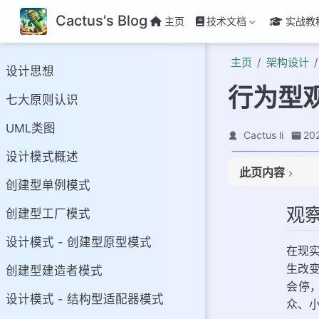
Cactus's Blog
主页
技术文档
实战教
主页
架构设计
设计思想
行为型
七大原则认识
UML类图
Cactus li
20
设计模式概述
此页内容
创建型单例模式
观察者模式基本介
观
创建型工厂模式
观察者模式的结构
天气预报项目需求
设计模式 - 创建型原型模式
在现
普通方案解决天气
生改
创建型建造者模式
逻辑分析
会停
代码实现
设计模式 - 结构型适配器模式
众、
问题分析