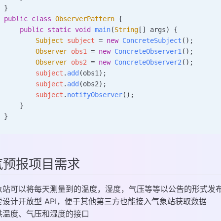
}
public
 class
 ObserverPattern
 {
    public
 static
 void
 main
(
String
[] 
args
)
 {
        Subject
 subject
 =
 new
 ConcreteSubject
();
        Observer
 obs1
 =
 new
 ConcreteObserver1
();
        Observer
 obs2
 =
 new
 ConcreteObserver2
();
        subject
.
add
(obs1);
        subject
.
add
(obs2);
        subject
.
notifyObserver
();
    }
}
气预报项目需求
象站可以将每天测量到的温度，湿度，气压等等以公告的形式发
要设计开放型 API，便于其他第三方也能接入气象站获取数据
供温度、气压和湿度的接口