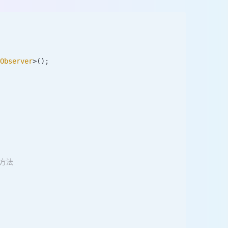
<
Observer
>
()
;
者方法