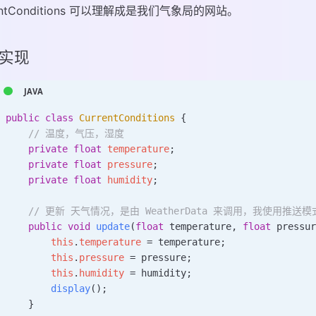
rentConditions 可以理解成是我们气象局的网站。
实现
public
 class
 CurrentConditions
 {
    // 温度，气压，湿度
    private
 float
 temperature
;
    private
 float
 pressure
;
    private
 float
 humidity
;
    // 更新 天气情况，是由 WeatherData 来调用，我使用推送模
    public
 void
 update
(
float
 temperature
, 
float
 pressu
        this
.
temperature
 =
 temperature;
        this
.
pressure
 =
 pressure;
        this
.
humidity
 =
 humidity;
        display
();
    }