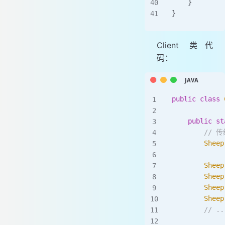
    }
}
Client 类代
码：
public
 class
 
    public
 st
        //
        Sheep
        Sheep
        Sheep
        Sheep
        Sheep
        // ..