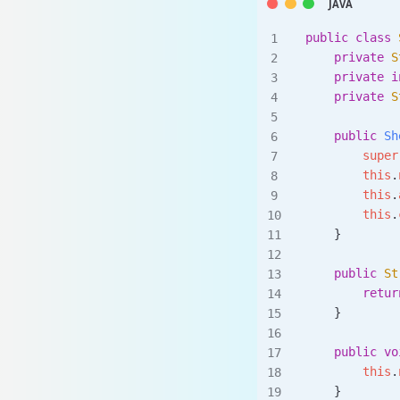
public
 class
 
    private
 S
    private
 i
    private
 S
    public
 Sh
        super
        this
.
        this
.
        this
.
    }
    public
 St
        retur
    }
    public
 vo
        this
.
    }