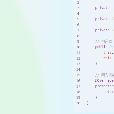
    private
 s
    private
 S
    private
 S
    // 构造器
    public
 De
        this
.
        this
.
    }
    // 因为
    @
Override
    protected
        retur
    }
}