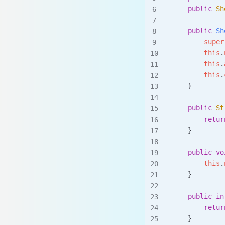
    public
 Sh
    public
 Sh
        super
        this
.
        this
.
        this
.
    }
    public
 St
        retur
    }
    public
 vo
        this
.
    }
    public
 in
        retur
    }