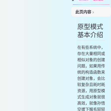
此页内容
原型模式基本介绍
原型模式
原型模式原理结构图
基本介绍
克隆羊案例
传统方式解决克隆羊实例
传统的方式的优缺点
在有些系统中，
存在大量相同或
原型模式解决克隆羊实例
相似对象的创建
Spring 框架的原型模式
问题，如果用传
深入讨论：浅拷贝和深拷贝
统的构造函数来
原型模式的注意事项和细节
创建对象，会比
较复杂且耗时耗
资源，用原型模
式生成对象就很
高效，就像孙悟
空拔下猴毛轻轻