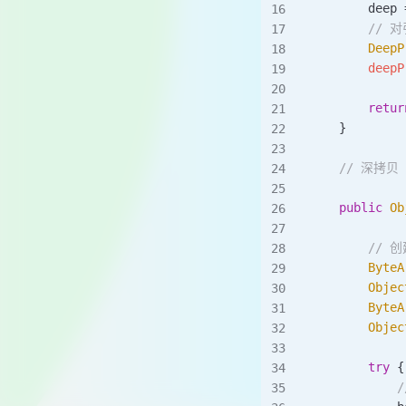
        deep 
        /
        DeepP
        deepP
        retur
    }
    // 深拷
    public
 Ob
        //
        ByteA
        Objec
        ByteA
        Objec
        try
 {
           