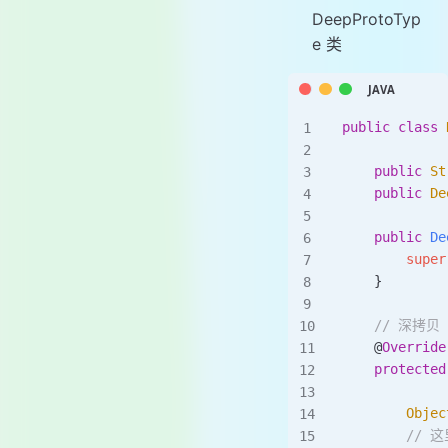
DeepProtoTyp
e 类
public
 class
 
    public
 St
    public
 De
    public
 De
        super
    }
    // 深拷贝
    @
Override
    protected
        Objec
        /