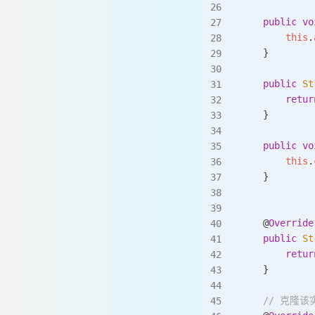
    public
 vo
        this
.
    }
    public
 St
        retur
    }
    public
 vo
        this
.
    }
    @
Override
    public
 St
        retur
    }
    // 克隆