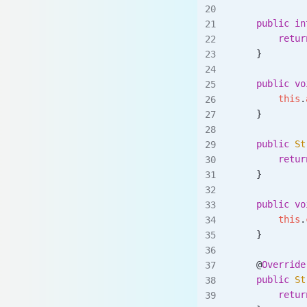
    public
 in
        retur
    }
    public
 vo
        this
.
    }
    public
 St
        retur
    }
    public
 vo
        this
.
    }
    @
Override
    public
 St
        retur