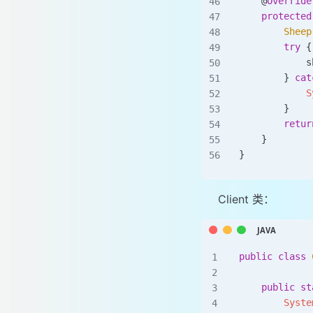
    @
Override
    protected
        Sheep
        try
 {
            s
        } 
cat
            S
        }
        retur
    }
}
Client 类：
public
 class
 
    public
 st
        Syste