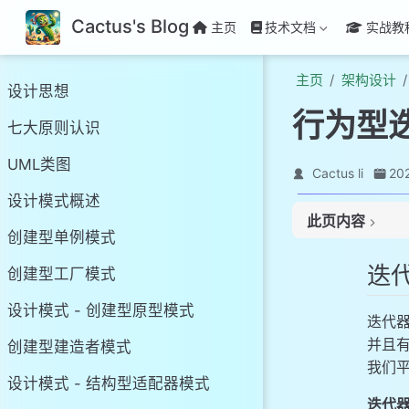
Cactus's Blog
主页
技术文档
实战教
主页
架构设计
设计思想
行为型
七大原则认识
UML类图
Cactus li
20
设计模式概述
此页内容
创建型单例模式
迭代器模式基本介
迭
创建型工厂模式
迭代器模式的结构
迭代器模式应用实
设计模式 - 创建型原型模式
迭代
JDK-ArrayLi
并且
创建型建造者模式
迭代器模式的注意
我们
迭代器模式的应用
设计模式 - 结构型适配器模式
迭代