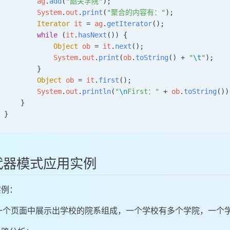
        ag
.
add
(
"韶关学院"
);
        System
.
out
.
print
(
"聚合的内容有："
);
        Iterator
 it
 =
 ag
.
getIterator
();
        while
 (
it
.
hasNext
()) {
            Object
 ob
 =
 it
.
next
();
            System
.
out
.
print
(
ob
.
toString
() 
+
 "
\t
"
);
        }
        Object
 ob
 =
 it
.
first
();
        System
.
out
.
println
(
"
\n
First："
 +
 ob
.
toString
())
    }
}
代器模式应用实例
实例：
一个页面中展示出学校的院系组成，一个学校有多个学院，一个