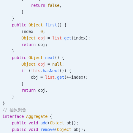
            return
 false
;
        }
    }
    public
 Object
 first
()
 {
        index 
=
 0
;
        Object
 obj
 =
 list
.
get
(index);
        return
 obj;
    }
    public
 Object
 next
()
 {
        Object
 obj
 =
 null
;
        if
 (
this
.
hasNext
()) {
            obj 
=
 list
.
get
(++index);
        }
        return
 obj;
    }
}
// 抽象聚合
interface
 Aggregate
 {
    public
 void
 add
(
Object
 obj
);
    public
 void
 remove
(
Object
 obj
);