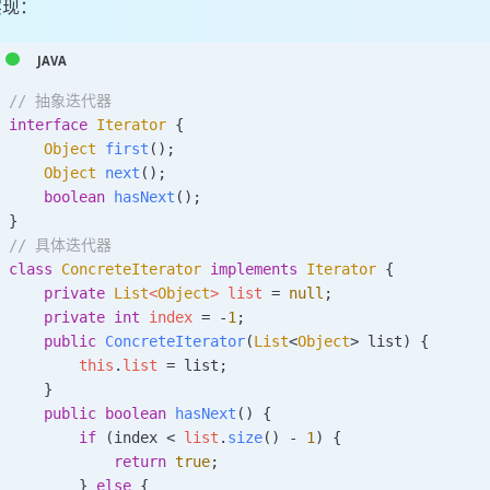
实现：
// 抽象迭代器
interface
 Iterator
 {
    Object
 first
();
    Object
 next
();
    boolean
 hasNext
();
}
// 具体迭代器
class
 ConcreteIterator
 implements
 Iterator
 {
    private
 List
<
Object
>
 list 
=
 null
;
    private
 int
 index 
=
 -
1
;
    public
 ConcreteIterator
(
List
<
Object
> 
list
)
 {
        this
.
list
 =
 list;
    }
    public
 boolean
 hasNext
()
 {
        if
 (index 
<
 list
.
size
() 
-
 1
) {
            return
 true
;
        } 
else
 {