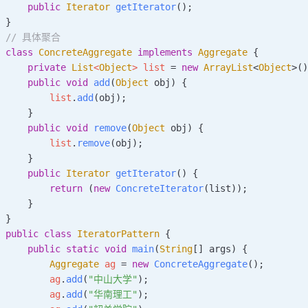
    public
 Iterator
 getIterator
();
}
// 具体聚合
class
 ConcreteAggregate
 implements
 Aggregate
 {
    private
 List
<
Object
>
 list 
=
 new
 ArrayList
<
Object
>
(
    public
 void
 add
(
Object
 obj
)
 {
        list
.
add
(obj);
    }
    public
 void
 remove
(
Object
 obj
)
 {
        list
.
remove
(obj);
    }
    public
 Iterator
 getIterator
()
 {
        return
 (
new
 ConcreteIterator
(list));
    }
}
public
 class
 IteratorPattern
 {
    public
 static
 void
 main
(
String
[] 
args
)
 {
        Aggregate
 ag
 =
 new
 ConcreteAggregate
();
        ag
.
add
(
"中山大学"
);
        ag
.
add
(
"华南理工"
);