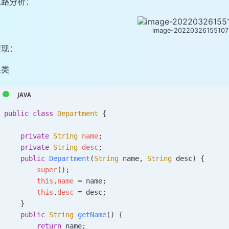
思路分析：
image-20220326155107
实现：
系类
public
 class
 Department
 {
    private
 String
 name
;
    private
 String
 desc
;
    public
 Department
(
String
 name
, 
String
 desc
)
 {
        super
();
        this
.
name
 =
 name;
        this
.
desc
 =
 desc;
    }
    public
 String
 getName
()
 {
        return
 name;