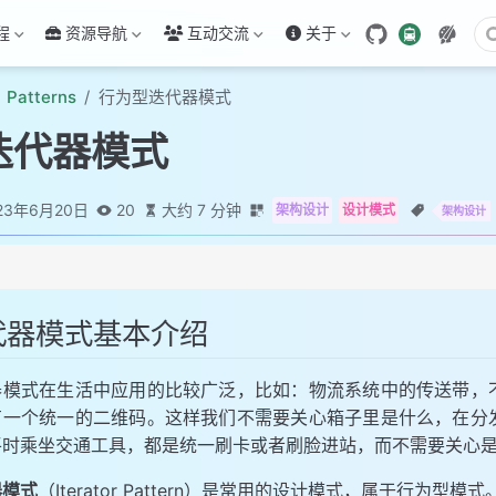
程
资源导航
互动交流
关于
Patterns
行为型迭代器模式
迭代器模式
23年6月20日
20
大约 7 分钟
架构设计
设计模式
架构设计
绍
代器模式基本介绍
与实现
例
器模式在生活中应用的比较广泛，比如：物流系统中的传送带，
st 的迭代器模式剖析
有一个统一的二维码。这样我们不需要关心箱子里是什么，在分
事项和细节
平时乘坐交通工具，都是统一刷卡或者刷脸进站，而不需要关心
场景
器模式
（Iterator Pattern）是常用的设计模式，属于行为型模式