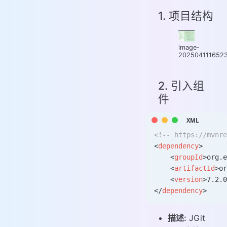
1. 项目结构
image-
202504111652
2. 引入组
件
<!-- https://mvnre
<
dependency
>
    <
groupId
>org.e
    <
artifactId
>or
    <
version
>7.2.0
</
dependency
>
描述:
JGit