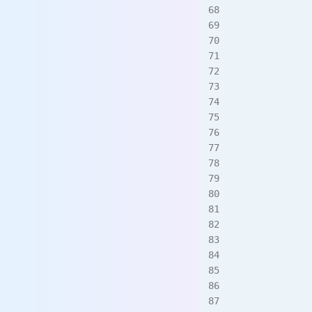
          
             
             
             
             
           
         
             
           
           
           
          
         
             
          