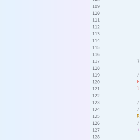
             
             
             
          
             
          
             
             
            }
         
            F
            l
          
         
            R
         
            i
             