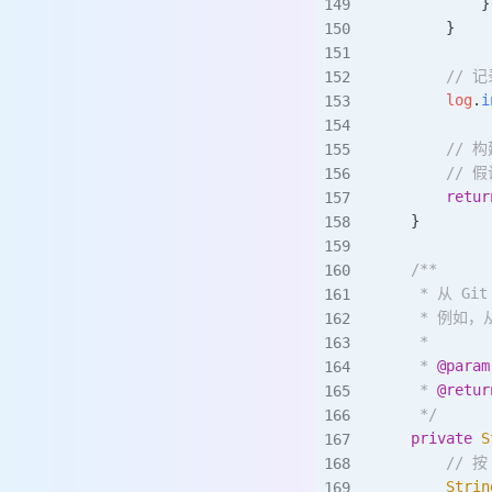
            }
        }
        /
        log
.
i
        /
        //
        retur
    }
    /**
     * 从 G
     * 例如，从 
     *
     * 
@param
     * 
@retur
     */
    private
 S
        // 按
        Strin