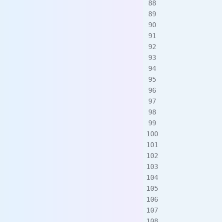
         
             
          
          
             
             
         
             
             
           
             
             
             
          
             
             
             
             