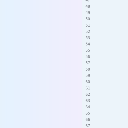
             
             
             
             
             
             
             
           
             
             
             
          
             
             
           
           
             
          
             