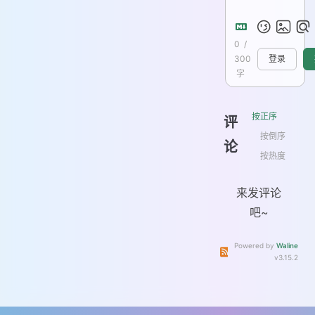
0
/
300
登录
字
按正序
评
按倒序
论
按热度
来发评论
吧~
Powered by
Waline
订阅本文评论
订阅本站
v3.15.2