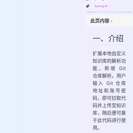
Spring AI
此页内容
一、介绍
一、介绍
二、技术方案
三、具体实现
扩展本地自定义
1. 项目结构
知识库的解析功
2. 引入组件
能，新增 Git
3. 解析仓库
仓库解析。用户
输入 Git 仓库
地址和账号密
码，即可拉取代
码并上传至知识
库，随后便可基
于此代码进行使
用。