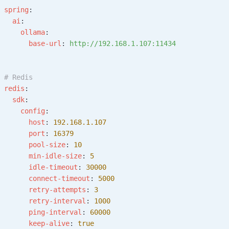
spring
:
  ai
:
    ollama
:
      base-url
: 
http://192.168.1.107:11434
# Redis
redis
:
  sdk
:
    config
:
      host
: 
192.168.1.107
      port
: 
16379
      pool-size
: 
10
      min-idle-size
: 
5
      idle-timeout
: 
30000
      connect-timeout
: 
5000
      retry-attempts
: 
3
      retry-interval
: 
1000
      ping-interval
: 
60000
      keep-alive
: 
true