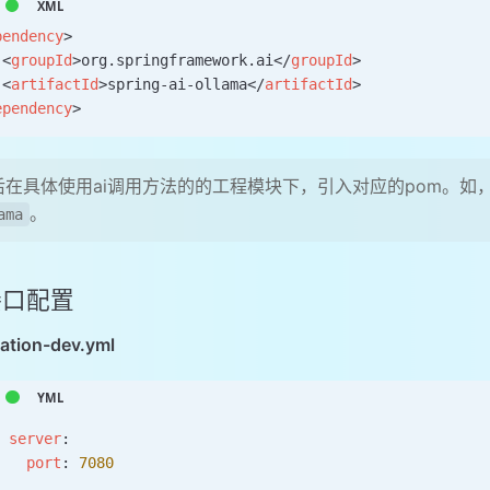
pendency
>
 <
groupId
>org.springframework.ai</
groupId
>
 <
artifactId
>spring-ai-ollama</
artifactId
>
ependency
>
后在具体使用ai调用方法的的工程模块下，引入对应的pom。如，本
。
ama
 接口配置
cation-dev.yml
server
:
  port
: 
7080