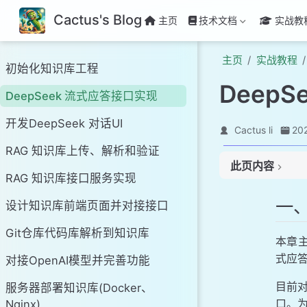
Cactus's Blog
主页
技术文档
实战教
主页
实战教程
初始化知识库工程
Deep
DeepSeek 流式应答接口实现
开发DeepSeek 对话UI
Cactus li
20
RAG 知识库上传、解析和验证
此页内容
RAG 知识库接口服务实现
一、 技术架构
一
设计知识库前端页面并对接接口
二、功能实现
1. 项目结构
Git仓库代码库解析到知识库
本章主
2. 导入框架
式应
对接OpenAI模型并完善功能
3. 接口配置
4. 核心代码
目前对
服务器部署知识库(Docker、
三、验证测试
口。为
Nginx)