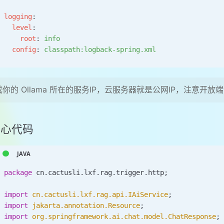
logging
:
  level
:
    root
: 
info
  config
: 
classpath:logback-spring.xml
你的 Ollama 所在的服务IP，云服务器就是公网IP，注意开放端口
 核心代码
package
 cn.cactusli.lxf.rag.trigger.http
;
import
 cn.cactusli.lxf.rag.api.IAiService
;
import
 jakarta.annotation.Resource
;
import
 org.springframework.ai.chat.model.ChatResponse
;