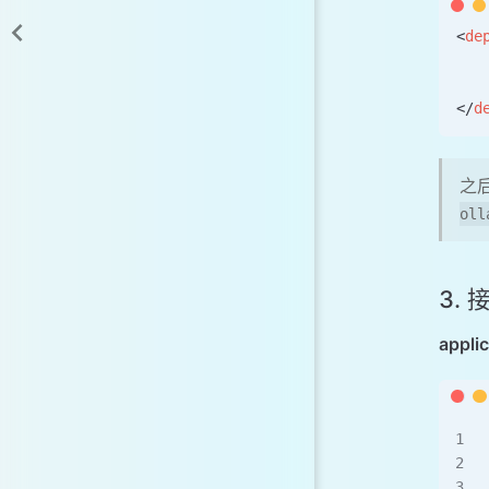
<
de
   
   
</
d
之
oll
3.
appli