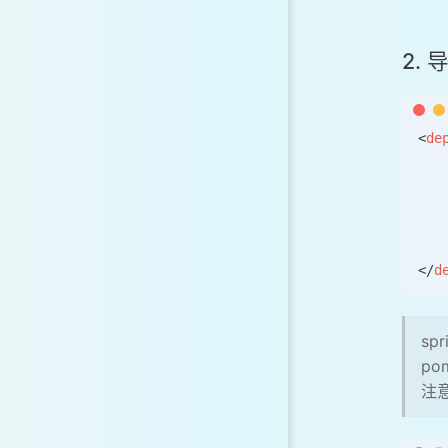
2.
<
de
   
   
   
   
   
</
d
sp
p
注