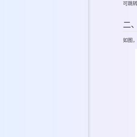
可跳
3. 服务验证
二
如图