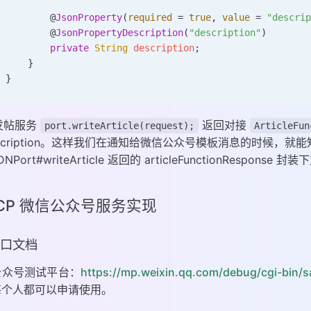
        @
JsonProperty
(
required
 =
 true
,
 value
 =
 "descri
        @
JsonPropertyDescription
(
"description"
)
        private
 String
 description
;
    }
}
发帖服务
返回对接
port.writeArticle(request);
ArticleFun
escription。这样我们在通知给微信公众号模板消息的时候，就
DNPort#writeArticle 返回的 articleFunctionRespons
MCP 微信公众号服务实现
 接口文档
公众号测试平台：
https://mp.weixin.qq.com/debug/cgi-bin/
每个人都可以申请使用。