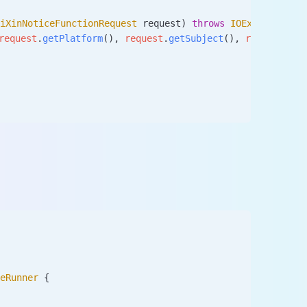
eiXinNoticeFunctionRequest
 request
)
 throws
 IOException
 {
request
.
getPlatform
(), 
request
.
getSubject
(), 
request
.
get
neRunner
 {