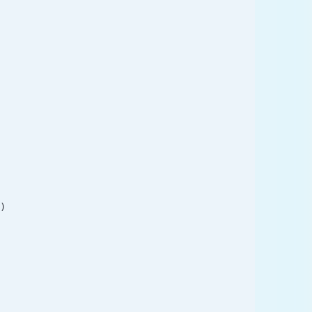
"
)
)