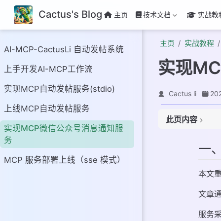
Cactus's Blog
主页
技术文档
实战教
主页
实战教程
AI-MCP-CactusLi 自动发帖系统
实现M
上手开发AI-MCP工作流
实现MCP自动发帖服务(stdio)
Cactus li
20
上线MCP自动发帖服务
此页内容
一、介绍
实现MCP微信公众号消息通知服
二、流程梳理
务
一
三、服务实现
MCP 服务部署上线（sse 模式）
1. MCP CSDN 调
本文
2.MCP 微信公
四、服务调用
文章
1. 构建对话客户端
服务采
2. 服务配置