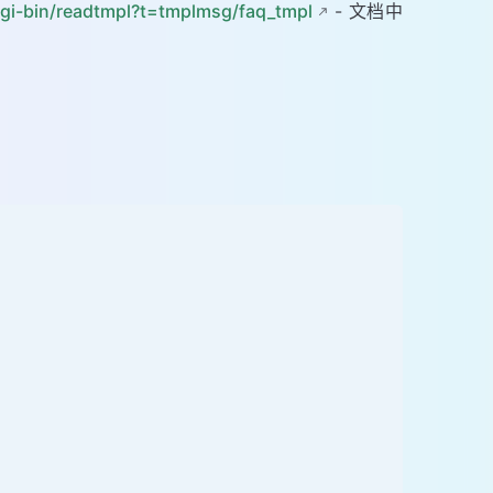
gi-bin/readtmpl?t=tmplmsg/faq_tmpl
- 文档中