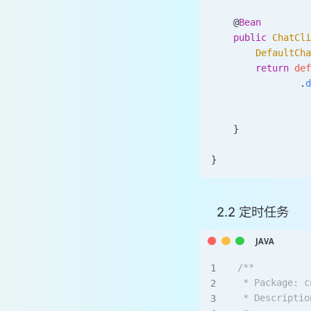
    @
Bean
    public
 ChatCli
        DefaultCha
        return
 def
                .
d
                  
                  
    }
}
2.2 定时任务
/**
 * Package: c
 * Descriptio