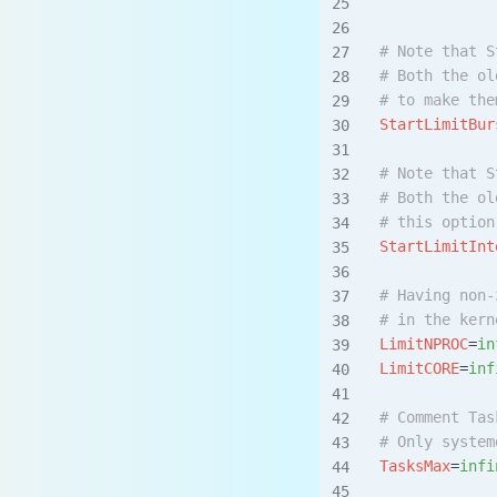
# Note that S
# Both the ol
# to make the
StartLimitBur
# Note that S
# Both the ol
# this option
StartLimitInt
# Having non-
# in the kern
LimitNPROC
=
in
LimitCORE
=
inf
# Comment Tas
# Only system
TasksMax
=
infi