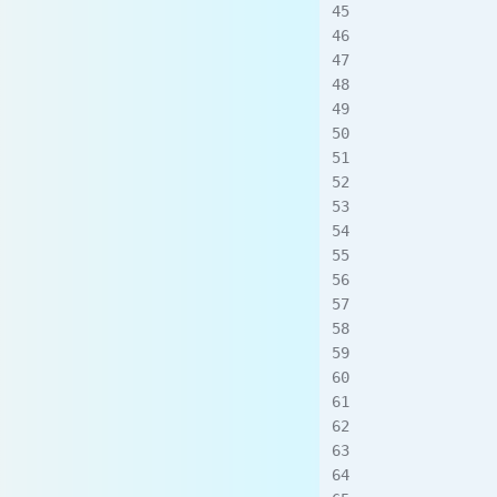
           
            
         
         
           
         
        
         
         
           
         
        
           
          
         
          
           