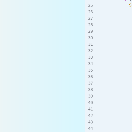
            S
         
         
           
         
         
            
            
            
            
            
            
            
            
            
            
            
             