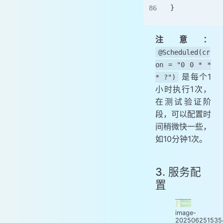
}
注意：
@Scheduled(cr
on = "0 0 * *
是每个1
* ?")
小时执行1次，
在测试验证阶
段，可以配置时
间稍微快一些，
如10分钟1次。
3. 服务配
置
image-
202506251535