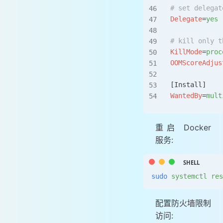
# set delegat
Delegate
=
yes
# kill only t
KillMode
=
proc
OOMScoreAdjus
[Install]
WantedBy
=
mult
重启 Docker
服务:
sudo
 systemctl
 res
配置防火墙限制
访问: