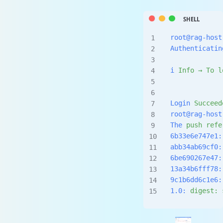
root@rag-host
Authenticatin
i
 Info
 →
 To
 l
Login
 Succeed
root@rag-host
The
 push
 refe
6b33e6e747e1:
abb34ab69cf0:
6be690267e47:
13a34b6fff78:
9c1b6dd6c1e6:
1.0:
 digest:
 