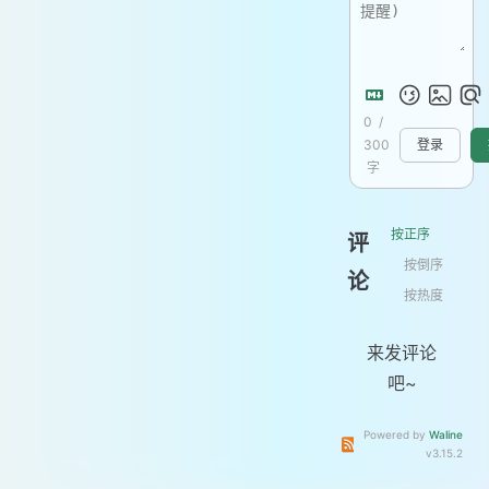
0
/
300
登录
字
按正序
评
按倒序
论
按热度
来发评论
吧~
Powered by
Waline
订阅本文评论
订阅本站
v3.15.2