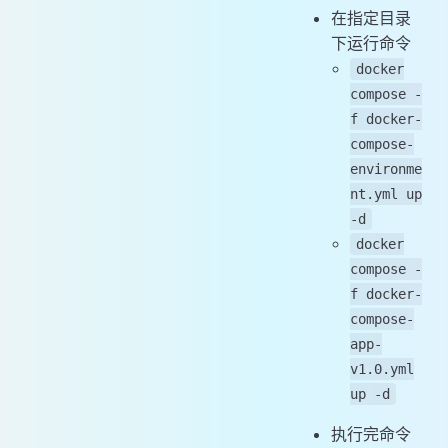
在指定目录
下运行命令
docker
compose -
f docker-
compose-
environme
nt.yml up
-d
docker
compose -
f docker-
compose-
app-
v1.0.yml
up -d
执行完命令