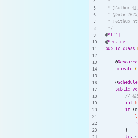
 *
 * @Author 
 * @Date 2025
 * @Github ht
 */
@
Slf4j
@
Service
public
 class
 
    @
Resource
    private
 C
    @
Schedule
    public
 vo
        /
        int
 h
        if
 (h
            l
            r
        }
        try
 {