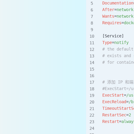
Documentation
After
=
network
Wants
=
network
Requires
=
dock
[Service]
Type
=
notify
# the default
# exists and 
# for contain
# 添加 IP 和
#ExecStart=/u
ExecStart
=
/us
ExecReload
=
/b
TimeoutStartS
RestartSec
=
2
Restart
=
alway