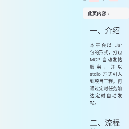
此页内容
一、介绍
一、介绍
二、流程梳理
三、服务实现
本章会以 Jar
1. 项目结构
包的形式，打包
2. 定时任务
MCP 自动发帖
3. 服务配置
服务，并以
四、服务上线
stdio 方式引入
1. 打包镜像
到项目工程。再
2. Docker Engine API 方式打包
通过定时任务触
3. 推送镜像
达定时自动发
4. 环境脚本
帖。
5. 项目脚本
6. 服务部署启动
二、流程