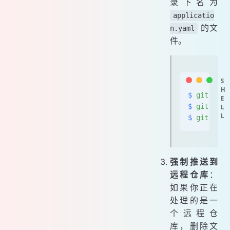
录下名为
applicatio
的文
n.yaml
件。
$
 git
 filt
$
 git
 filt
$
 git
 filt
强制推送到
远程仓库
：
如果你正在
处理的是一
个远程仓
库，删除文