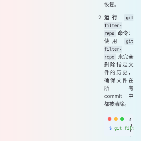
恢复。
运行
git
filter-
命令
：
repo
使用
git
filter-
来完全
repo
删除指定文
件的历史，
确保文件在
所有
commit 中
都被清除。
$
 git
 filter