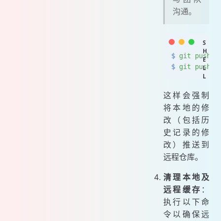
沟通。
$
 git
 push
 o
$
 git
 push
 o
这样会强制
将本地的修
改（包括历
史记录的修
改）推送到
远程仓库。
清理本地及
远程缓存
：
执行以下命
令以确保远