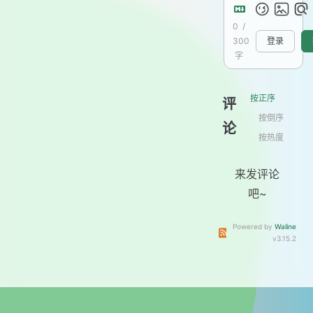
0
/
300
登录
字
按正序
评
按倒序
论
按热度
来发评论
吧~
Powered by
Waline
订阅本文评论
订阅本站
v3.15.2