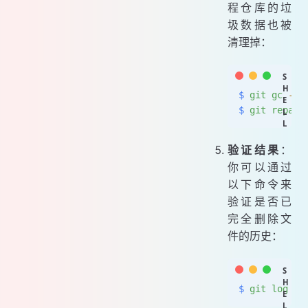
程仓库的垃
圾数据也被
清理掉：
$
 git
 gc
 --p
$
 git
 repack
验证结果
：
你可以通过
以下命令来
验证是否已
完全删除文
件的历史：
$
 git
 log
 --