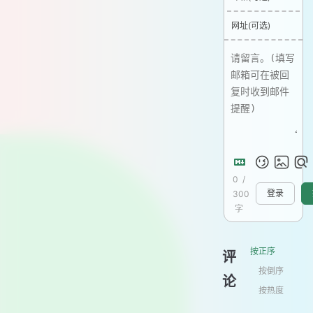
网址(可选)
0
/
300
登录
字
按正序
评
按倒序
论
按热度