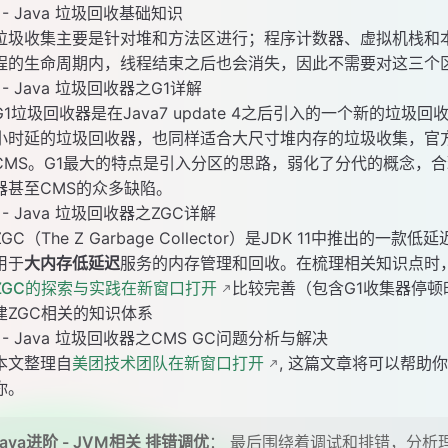
 - Java 垃圾回收基础知识
垃圾收集主要是针对堆和方法区进行；程序计数器、虚拟机栈和
程的生命周期内，线程结束之后也会消失，因此不需要对这三个
 - Java 垃圾回收器之G1详解
G1垃圾回收器是在Java7 update 4之后引入的一个新的垃
小时延的垃圾回收器，也同样适合大尺寸堆内存的垃圾收集，官方
CMS。G1最大的特点是引入分区的思路，弱化了分代的概念，
器甚至CMS的众多缺陷。
 - Java 垃圾回收器之ZGC详解
ZGC（The Z Garbage Collector）是JDK 11中推出的
用于
大内存低延迟
服务的内存管理和回收。在梳理相关知识点时
ZGC的探索与实践在新窗口打开
比较完善（包含G1收集器停顿
建ZGC相关的知识体系
 - Java 垃圾回收器之CMS GC问题分析与解决
本文整理自
美团技术团队在新窗口打开
, 这篇文章将可以帮助
你。
 Java进阶 - JVM相关 排错调优
： 最后围绕着调试和排错，分析