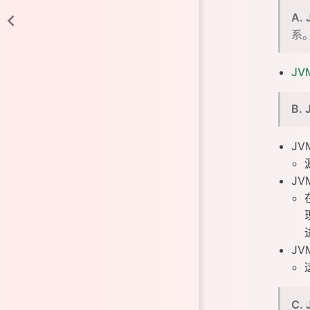
A.
系
JV
B.
JV
JV
JV
C.