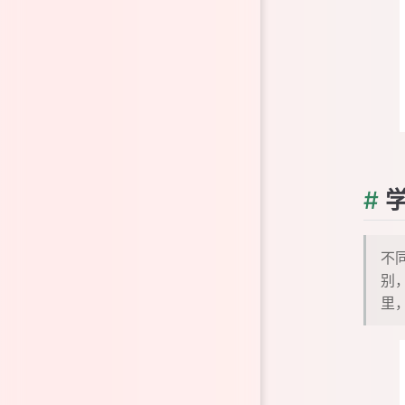
#
学
不
别
里