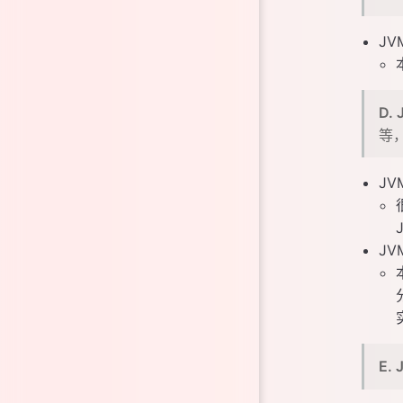
JV
D.
等
JV
JV
E.