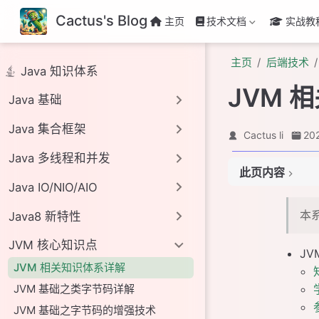
Cactus's Blog
主页
技术文档
实战教
主页
后端技术
Java 知识体系
JVM 
Java 基础
Java 集合框架
Cactus li
20
Java 多线程和并发
此页内容
# 知识体系
Java IO/NIO/AIO
# 学习要点
本
# 参考文章
Java8 新特性
JVM 核心知识点
J
JVM 相关知识体系详解
JVM 基础之类字节码详解
JVM 基础之字节码的增强技术