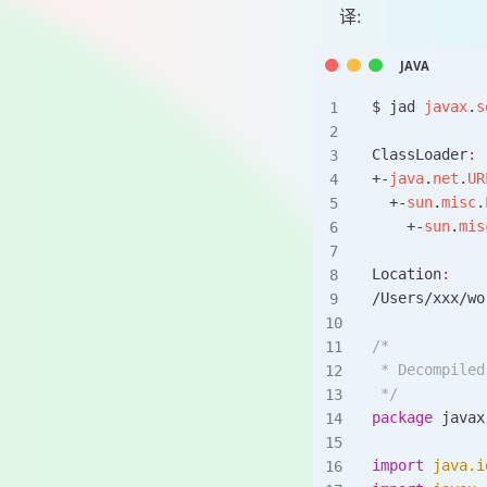
译:
$ jad 
javax
.
s
ClassLoader
:
+-
java
.
net
.
UR
  +-
sun
.
misc
.
    +-
sun
.
mis
Location
:
/
Users
/
xxx
/
wo
/*
 * Decompiled
 */
package
 javax
import
 java.i