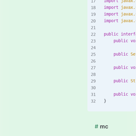
import
 javax.
import
 javax.
import
 javax.
import
 javax.
public
 interf
    public
 vo
    public
 Se
    public
 vo
    public
 St
    public
 vo
}
#
mc