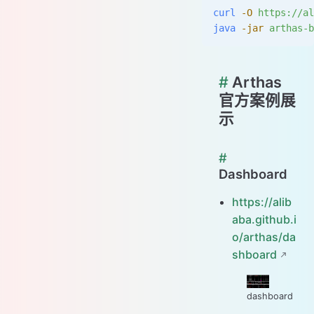
curl
 -O
 https://al
java
 -jar
 arthas-b
#
Arthas
官方案例展
示
#
Dashboard
https://alib
aba.github.i
o/arthas/da
shboard
dashboard