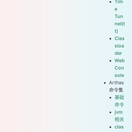
Tim
e
Tun
nel(t
t)
Clas
sloa
der
Web
Con
sole
Arthas
命令集
基础
命令
jvm
相关
clas