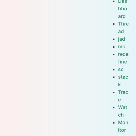
Das
hbo
ard
Thre
ad
jad
mc
rede
fine
sc
stac
k
Trac
e
Wat
ch
Mon
itor