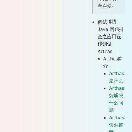
# Arthas 命令集
者喜爱。
# Arthas场景实战
# 查看最繁忙的线程，以及是否有阻塞情况发生?
调试排错
# 确认某个类是否已被系统加载?
Java 问题排
查之应用在
# 如何查看一个class类的源码信息?
线调试
# 重要：如何跟踪某个方法的返回值、入参.... ?
Arthas
# 如何看方法调用栈的信息?
Arthas简
# 重要：找到最耗时的方法调用?
介
# 重要：如何临时更改代码运行?
Arthas
# 我如何测试某个方法的性能问题?
是什么
# 更多
Arthas
# Arthas源码
能解决
# 参考资料
什么问
题
Arthas
资源推