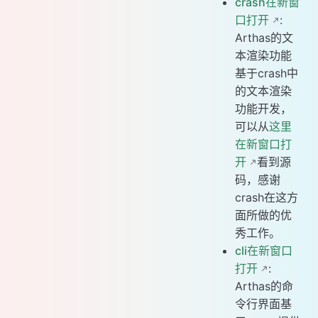
crash在新窗
口打开
:
Arthas的文
本渲染功能
基于crash中
的文本渲染
功能开发，
可以从
这里
在新窗口打
开
看到源
码，感谢
crash在这方
面所做的优
秀工作。
cli在新窗口
打开
:
Arthas的命
令行界面基