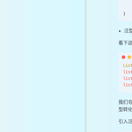
   
   
}
泛
看下
Lis
lis
lis
lis
我们在
型转
引入