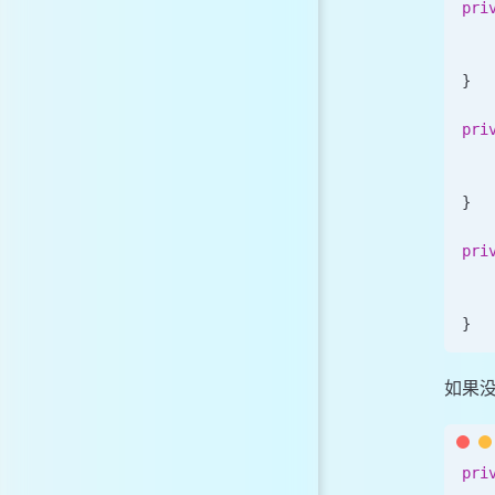
pri
   
   
}
pri
   
   
}
pri
   
   
}
如果
pri