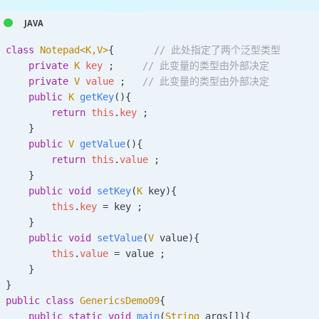
class
 Notepad
<
K
,
V
>
{
       // 此处指定了两个泛型类型  
    private
 K
 key 
;
     // 此变量的类型由外部决定  
    private
 V
 value 
;
   // 此变量的类型由外部决定  
    public
 K
 getKey
(){  
        return
 this
.
key
 ;  
    }
    public
 V
 getValue
(){  
        return
 this
.
value
 ;  
    }
    public
 void
 setKey
(
K
 key
){  
        this
.
key
 =
 key ;  
    }
    public
 void
 setValue
(
V
 value
){  
        this
.
value
 =
 value ;  
    }
}
public
 class
 GenericsDemo09
{
    public
 static
 void
 main
(
String
 args
[]){  