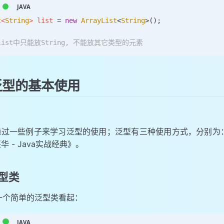
t
<
String
>
 list 
=
 new
 ArrayList
<
String
>
()
;
 list中只能放String, 不能放其它类型的元素
型的基本使用
通过一些例子来学习泛型的使用；泛型有三种使用方式，分别为
华 - Java实战经典》。
型类
一个简单的泛型类看起：