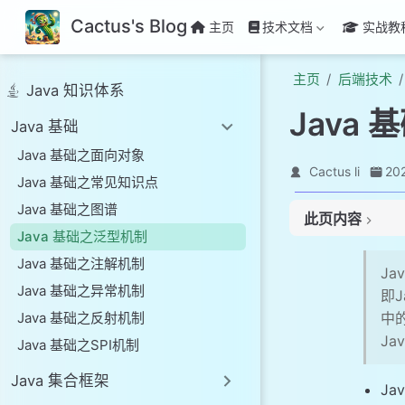
Cactus's Blog
主页
技术文档
实战教
主页
后端技术
Java 知识体系
Java
Java 基础
Java 基础之面向对象
Cactus li
20
Java 基础之常见知识点
Java 基础之图谱
此页内容
# 为什么会引入
Java 基础之泛型机制
# 泛型的基本使用
Java 基础之注解机制
J
# 泛型类
Java 基础之异常机制
即
# 泛型接口
中
Java 基础之反射机制
# 泛型方法
J
Java 基础之SPI机制
# 泛型的上下限
# 泛型数组
Java 集合框架
Ja
# 深入理解泛型