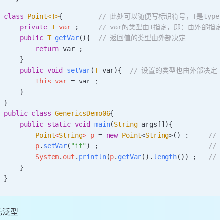
class
 Point
<
T
>
{
         // 此处可以随便写标识符号，T是typ
    private
 T
 var 
;
     // var的类型由T指定，即：由外部指定
    public
 T
 getVar
(){  
// 返回值的类型由外部决定  
        return
 var ;  
    }
    public
 void
 setVar
(
T
 var
){  
// 设置的类型也由外部决定 
        this
.
var
 =
 var ;  
    }
}
public
 class
 GenericsDemo06
{
    public
 static
 void
 main
(
String
 args
[]){  
        Point
<
String
> 
p
 =
 new
 Point
<
String
>() ;     
//
        p
.
setVar
(
"it"
) ;                            
//
        System
.
out
.
println
(
p
.
getVar
().
length
()) ;   
//
    }
}
元泛型