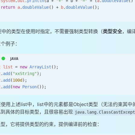
 System
.
out
.
println
(a 
+
 "+"
 +
 b 
+
 "="
 +
 (
a
.
doubleValue
()
 return
 a
.
doubleValue
()
 +
 b
.
doubleValue
();
型中的类型在使用时指定，不需要强制类型转换（
类型安全
，编
这个例子：
t
 list 
=
 new
 ArrayList
()
;
t
.
add
(
"xxString"
);
t
.
add
(
100d
);
t
.
add
(
new
 Person
());
使用上述list中，list中的元素都是Object类型（无法约
化到具体的目标类型，且很容易出现
java.lang.ClassCastExcept
泛型，它将提供类型的约束，提供编译前的检查：