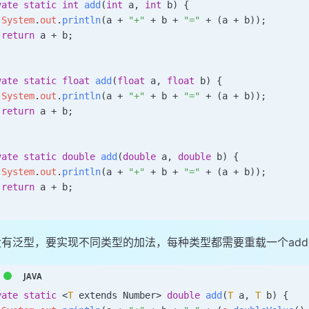
vate
 static
 int
 add
(
int
 a
,
 int
 b) {
 System
.
out
.
println
(a 
+
 "+"
 +
 b 
+
 "="
 +
 (a 
+
 b));
 return
 a 
+
 b
;
vate
 static
 float
 add
(
float
 a
,
 float
 b) {
 System
.
out
.
println
(a 
+
 "+"
 +
 b 
+
 "="
 +
 (a 
+
 b));
 return
 a 
+
 b
;
vate
 static
 double
 add
(
double
 a
,
 double
 b) {
 System
.
out
.
println
(a 
+
 "+"
 +
 b 
+
 "="
 +
 (a 
+
 b));
 return
 a 
+
 b
;
没有泛型，要实现不同类型的加法，每种类型都需要重载一个ad
vate
 static
 <
T
 extends Number
>
 double
 add
(
T
 a
,
 T
 b) {