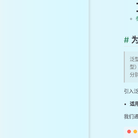
#
为
泛
型
分
引入
适
我们