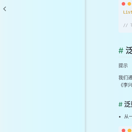
Lis
//
#
泛
提示
我们
《李兴
#
泛
从