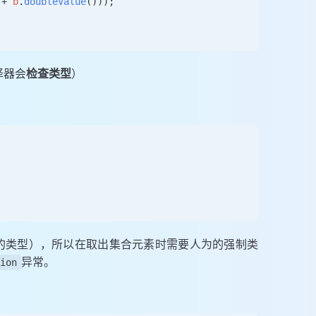
 
+
 b
.
doubleValue
()));
译器会
检查类型
）
束其中的类型），所以在取出集合元素时需要人为的强制类
异常。
ion