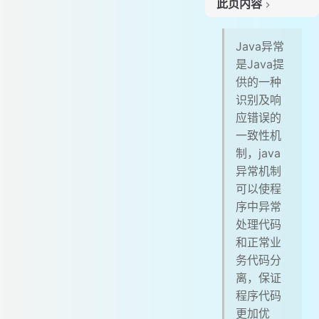
此页内容
# 异常的层次结构
Java异常
# Throwable
是Java提
# Error（错误）
供的一种
# Exception（异常）
识别及响
# 可查的异常（checked exceptions）和不可查的异常（unchecked exceptions）
应错误的
# 异常基础
一致性机
# 异常关键字
制，java
# 异常的申明(throws)
异常机制
# 异常的抛出(throw)
可以使程
# 异常的自定义
序中异常
# 异常的捕获
处理代码
# 异常基础总结
和正常业
务代码分
# 常用的异常
离，保证
# 异常实践
程序代码
# 只针对不正常的情况才使用异常
更加优
# 在 finally 块中清理资源或者使用 try-with-resource 语句