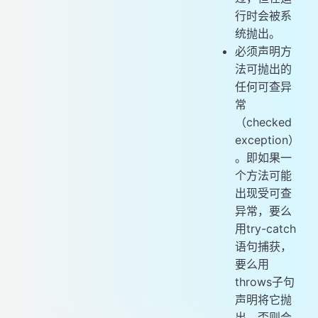
行时会被系
统抛出。
必须声明方
法可抛出的
任何可查异
常
（checked
exception）
。即如果一
个方法可能
出现受可查
异常，要么
用try-catch
语句捕获，
要么用
throws子句
声明将它抛
出，否则会