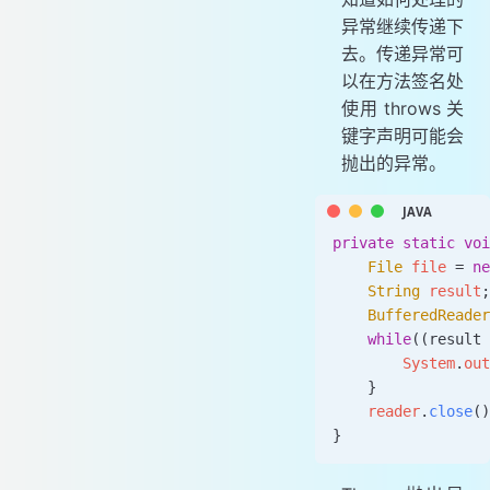
异常继续传递下
去。传递异常可
以在方法签名处
使用 throws 关
键字声明可能会
抛出的异常。
private
 static
 voi
    File
 file 
=
 ne
    String
 result
;
    BufferedReader
    while
((result 
        System
.
out
    }
    reader
.
close
()
}