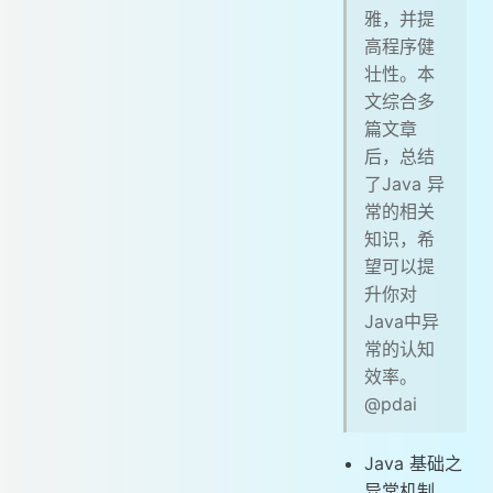
雅，并提
# 尽量使用标准的异常
高程序健
# 对异常进行文档说明
壮性。本
# 优先捕获最具体的异常
文综合多
# 不要捕获 Throwable 类
篇文章
# 不要忽略异常
后，总结
# 不要记录并抛出异常
了Java 异
# 包装异常时不要抛弃原始的异常
常的相关
# 不要使用异常控制程序的流程
知识，希
望可以提
# 不要在finally块中使用return。
升你对
# 深入理解异常
Java中异
# JVM处理异常的机制？
常的认知
# 异常是否耗时？为什么会耗时？
效率。
@pdai
Java 基础之
异常机制