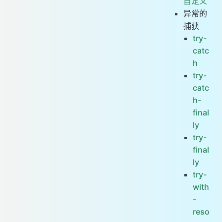
自定义
异常的
捕获
try-
catc
h
try-
catc
h-
final
ly
try-
final
ly
try-
with
-
reso