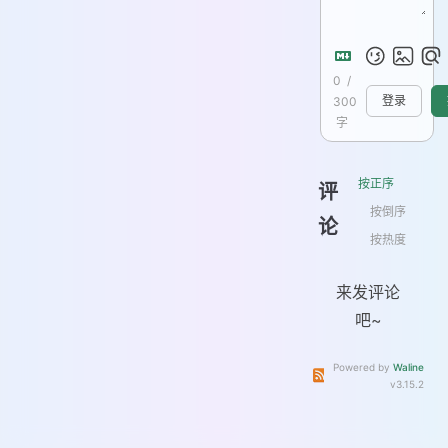
0
/
300
登录
字
按正序
评
按倒序
论
按热度
来发评论
吧~
Powered by
Waline
订阅本文评论
订阅本站
v3.15.2