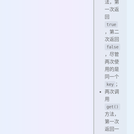
法，第
一次返
回
true
，第二
次返回
false
，尽管
两次使
用的是
同一个
；
key
两次调
用
get()
方法，
第一次
返回一