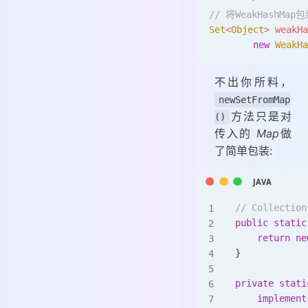
// 将WeakHashMap
Set
<
Object
>
 weakHa
        new
 WeakHa
不出你所料，
newSetFromMap
方法只是对
()
传入的
Map
做
了简单包装:
// Collecti
public
 static
    return
 ne
}
private
 stati
    implement