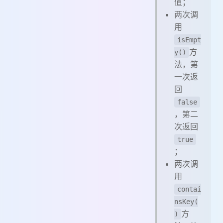
值；
两次调
用
isEmpt
方
y()
法，第
一次返
回
false
，第二
次返回
true
；
两次调
用
contai
nsKey(
方
)