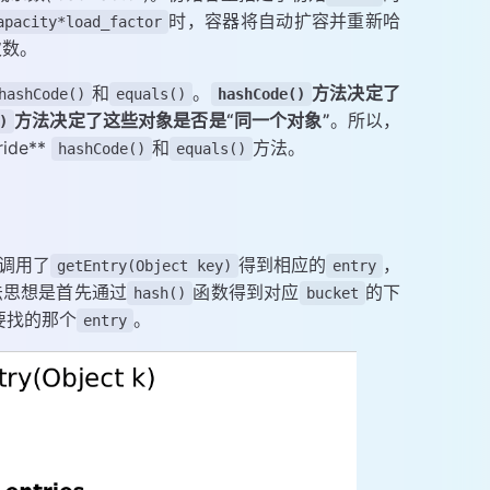
时，容器将自动扩容并重新哈
apacity*load_factor
次数。
和
。
方法决定了
hashCode()
equals()
hashCode()
方法决定了这些对象是否是“同一个对象”
。所以，
)
ide**
和
方法。
hashCode()
equals()
调用了
得到相应的
，
getEntry(Object key)
entry
法思想是首先通过
函数得到对应
的下
hash()
bucket
要找的那个
。
entry