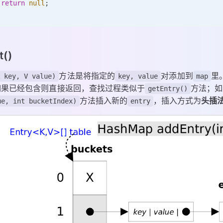
 return
 null
;
t()
方法是将指定的
对添加到
里
K key, V value)
key, value
map
如果已经包含则直接返回，查找过程类似于
方法；如
getEntry()
方法插入新的
，插入方式为
头插
ue, int bucketIndex)
entry