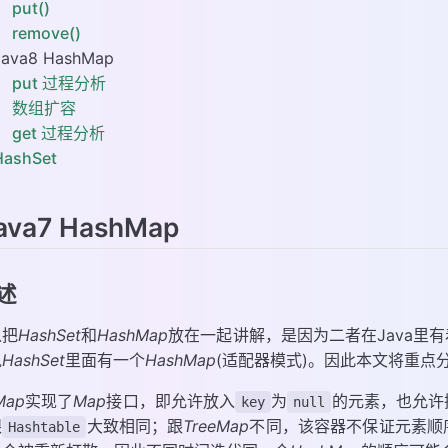
put()
remove()
Java8 HashMap
put 过程分析
数组扩容
get 过程分析
HashSet
ava7 HashMap
述
以把
HashSet
和
HashMap
放在一起讲解，是因为二者在Java里
说
HashSet
里面有一个
HashMap
(适配器模式)。因此本文将重点
Map
实现了
Map
接口，即允许放入
为
的元素，也允许
key
null
跟
大致相同；跟
TreeMap
不同，该容器不保证元素顺
Hashtable