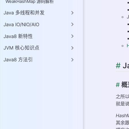
WeakHashMap 源码解析
# HashSet
Java 多线程和并发
Java IO/NIO/AIO
Java8 新特性
JVM 核心知识点
Java8 方法引
#
J
#
概
之所
就是
Hash
其余