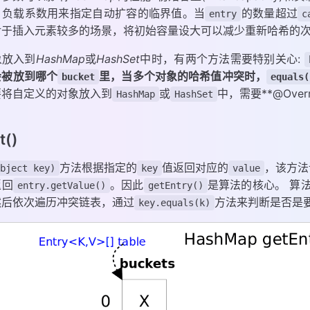
，负载系数用来指定自动扩容的临界值。当
的数量超过
entry
c
对于插入元素较多的场景，将初始容量设大可以减少重新哈希的
象放入到
HashMap
或
HashSet
中时，有两个方法需要特别关心:
会被放到哪个
里，当多个对象的哈希值冲突时，
bucket
equals(
要将自定义的对象放入到
或
中，需要**@Overr
HashMap
HashSet
t()
方法根据指定的
值返回对应的
，该方法
bject key)
key
value
返回
。因此
是算法的核心。 算
entry.getValue()
getEntry()
然后依次遍历冲突链表，通过
方法来判断是否是
key.equals(k)