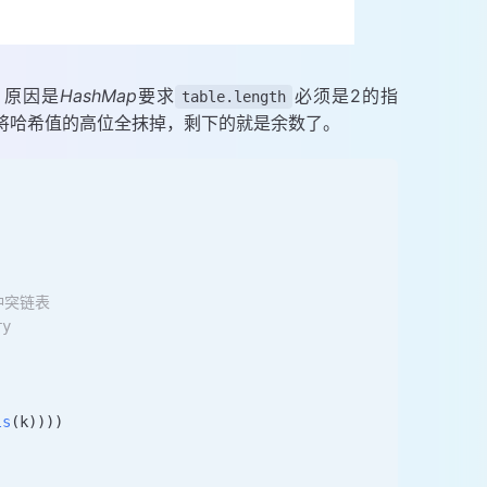
，原因是
HashMap
要求
必须是2的指
table.length
将哈希值的高位全抹掉，剩下的就是余数了。
冲突链表
y
ls
(k)
)))