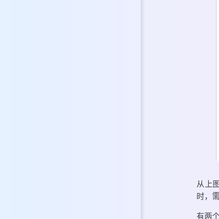
从上
时，需
有两