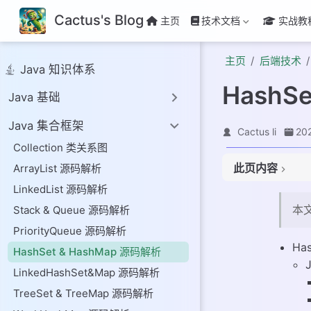
Cactus's Blog
主页
技术文档
实战教
主页
后端技术
Java 知识体系
HashS
Java 基础
Java 集合框架
Cactus li
20
Collection 类关系图
# Java7 HashM
此页内容
ArrayList 源码解析
# 概述
LinkedList 源码解析
# get()
本文
Stack & Queue 源码解析
# put()
# remove()
PriorityQueue 源码解析
Ha
# Java8 HashM
HashSet & HashMap 源码解析
# put 过程分析
LinkedHashSet&Map 源码解析
# 数组扩容
TreeSet & TreeMap 源码解析
# get 过程分析