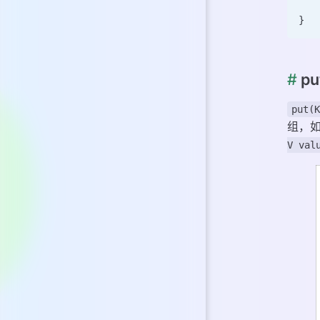
   
}
#
pu
put(
组，
V val