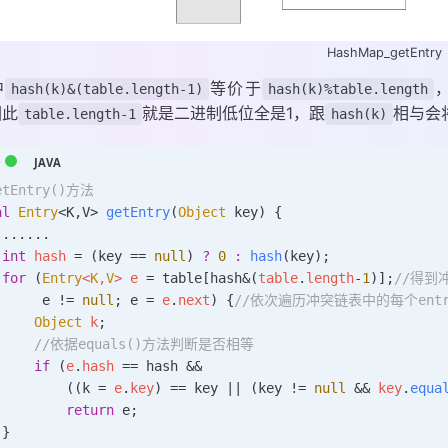
HashMap_getEntry
中
等价于
hash(k)&(table.length-1)
hash(k)%table.length
因此
就是二进制低位全是1，跟
相与会
table.length-1
hash(k)
etEntry()方法
al
 Entry
<
K
,
V
>
 getEntry
(
Object
 key) {
	......
	int
 hash 
=
 (key 
==
 null
) 
?
 0
 :
 hash
(key)
;
 for
 (
Entry
<
K
,
V
>
 e 
=
 table[hash
&
(
table
.
length
-
1
)]
;
//得到
      e 
!=
 null
;
 e 
=
 e
.
next
) {
//依次遍历冲突链表中的每个entr
     Object
 k
;
      //依据equals()方法判断是否相等
     if
 (
e
.
hash
 ==
 hash 
&&
         ((k 
=
 e
.
key
) 
==
 key 
||
 (key 
!=
 null
 &&
 key
.
equa
         return
 e
;
 }