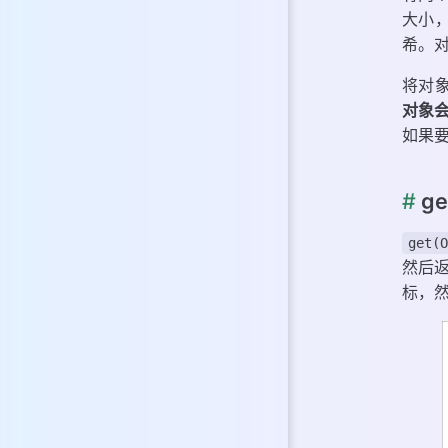
大小
希。
将对
对象
如果
#
ge
get(O
然后
标，