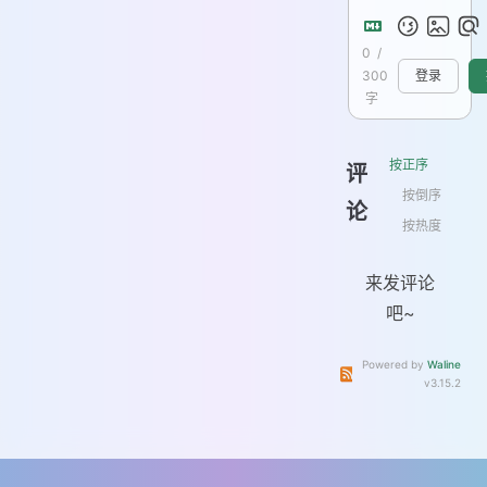
0
/
300
登录
字
按正序
评
按倒序
论
按热度
来发评论
吧~
Powered by
Waline
订阅本文评论
订阅本站
v3.15.2