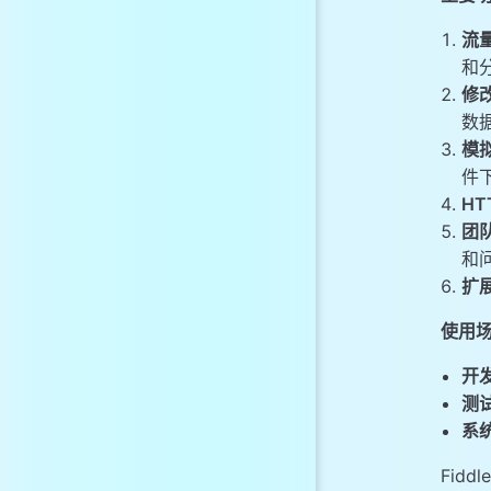
4. 打开浏览器
流
抓取HTTP/HTT
和
Fiddler 的工作原
修
数
模
件
HT
团
和
扩
使用
开
测
系
Fid