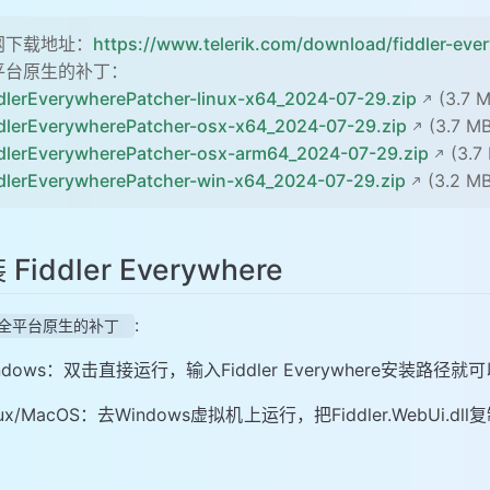
网下载地址：
https://www.telerik.com/download/fiddler-eve
平台原生的补丁：
dlerEverywherePatcher-linux-x64_2024-07-29.zip
(3.7 M
dlerEverywherePatcher-osx-x64_2024-07-29.zip
(3.7 MB
dlerEverywherePatcher-osx-arm64_2024-07-29.zip
(3.7
dlerEverywherePatcher-win-x64_2024-07-29.zip
(3.2 MB
Fiddler Everywhere
:
全平台原生的补丁
ndows：双击直接运行，输入Fiddler Everywhere安装路径就
nux/MacOS：去Windows虚拟机上运行，把Fiddler.We
。