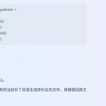
rywhere
B)
)
 MB)
)
可以。
bUi.dll复制到当前补丁目录生成修补后的文件，再替换回原文