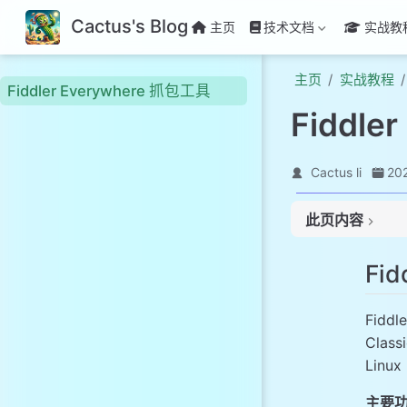
Cactus's Blog
主页
技术文档
实战教
主页
实战教程
Fiddler Everywhere 抓包工具
Fiddle
Cactus li
20
此页内容
Fiddler Every
Fi
安装 Fiddler Eve
安装完成后界面
Fidd
开启HTTPS抓包
Cla
1. 点击Fiddl
Linu
2. 点击信任Fid
3. 导出证书到桌
主要