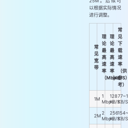
25M。后续可
以根据实际情况
进行调整。
常
理
理
见
论
论
下
常
最
最
载
见
高
高
速
宽
速
速
率
带
率
率
（供
（Mbps）
（KB/S
参
考）
1
128
77~
1M
Mbps
KB/S
KB/S
2
256
154
2M
Mbps
KB/S
KB/S