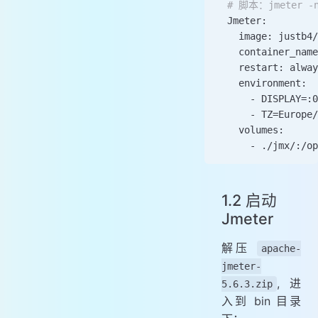
  # 脚本：jmeter -n
  Jmeter:
    image: justb4/
    container_name
    restart: alway
    environment:
      - DISPLAY=:0
      - TZ=Europe/
    volumes:
      - ./jmx/:/op
1.2 启动
Jmeter
解压
apache-
jmeter-
, 进
5.6.3.zip
入到 bin 目录