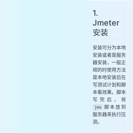
1. Jmeter 安装
1.
1.1 本地安装和服务器安装
Jmeter
1.2 启动 Jmeter
1.3 切换语言
安装
1.4 配置解析
2. 使用 Jmeter
安装可分为本地
2.1 压测前置需求
安装或者是服务
2.2 开始压测
器安装，一般正
规的时使用方法
2.3 压测结果
是本地安装后在
2.4 Jmeter常用插件
写测试计划和脚
2.5 Jmeter 服务器性能监控
本看效果。脚本
写完后，将
脚本放到
jmx
服务器来执行压
测。