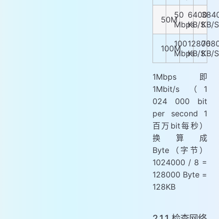
50
6400
384
50M
Mbps
KB/S
KB/S
100
12800
768
100M
Mbps
KB/S
KB/S
1Mbps 即
1Mbit/s （1
024 000 bit
per second 1
百万bit每秒）
换算成
Byte（字节）
1024000 / 8 =
128000 Byte =
128KB
2.1.1 检查网络