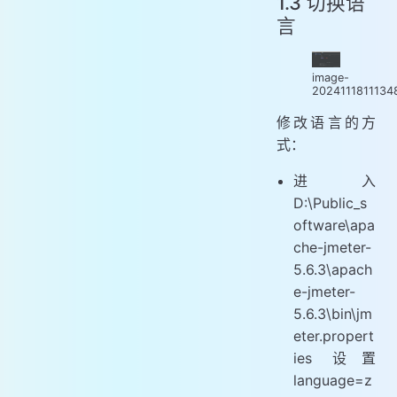
1.3 切换语
言
image-
2024111811134
修改语言的方
式：
进入
D:\Public_s
oftware\apa
che-jmeter-
5.6.3\apach
e-jmeter-
5.6.3\bin\jm
eter.propert
ies 设置
language=z