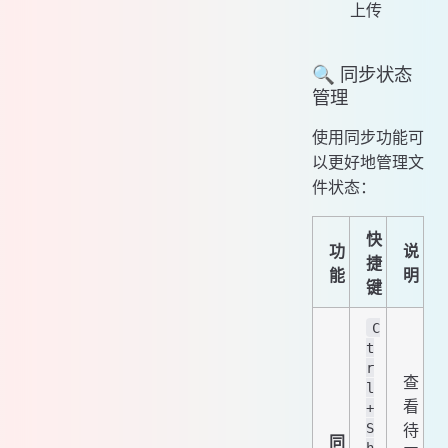
上传
🔍 同步状态
管理
使用同步功能可
以更好地管理文
件状态：
快
功
说
捷
能
明
键
C
t
r
查
l
看
+
S
待
同
h