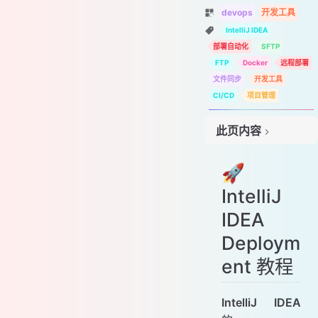
devops
开发工具
IntelliJ IDEA
部署自动化
SFTP
FTP
Docker
远程部署
文件同步
开发工具
CI/CD
项目管理
此页内容
🚀 IntelliJ IDEA Deployment 教程
🚀
📎 前置条件
IntelliJ
⚙️ 配置 Deployment 模块
1️⃣ 打开 Deployment 设置
IDEA
2️⃣ 详细配置步骤
Deploym
📦 部署项目
ent 教程
1️⃣ 手动上传文件
2️⃣ 自动上传配置
IntelliJ IDEA
🔍 高级自动化监控部署