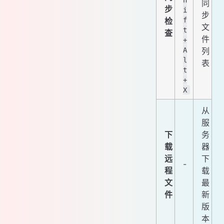
同
步
i
步
检
f
文
t
查
件
+
A
列
l
表
t
+
X
从
服
下
务
载
器
远
下
-
程
载
文
最
件
新
版
本