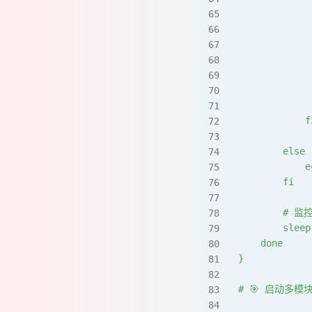
             
             
             
             
             
             
             
            f
        else
            e
        fi
        # 
        sleep
    done
}
# 🎯 启动多模