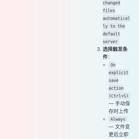
changed
files
automatical
ly to the
default
server
选择触发条
件
：
On
explicit
save
action
(Ctrl+S)
— 手动保
存时上传
Always
— 文件变
更后立即