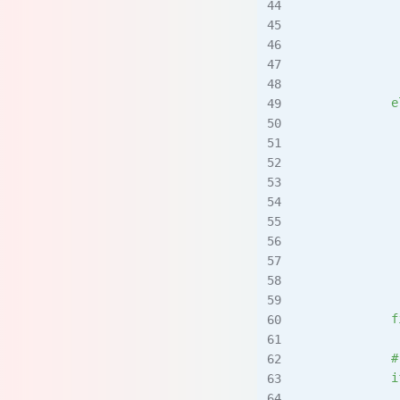
           
             
             
             
            e
           
             
          
             
             
             
             
             
             
            f
            
            i
             