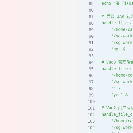
echo "🎬 [$(d
# 后端 JAR 包
handle_file_c
    "/home/ca
    "/sg-work
    "/sg-work
    "no" &
# Vue3 管理
handle_file_c
    "/home/ca
    "/sg-work
    "" \
    "yes" &
# Vue2 门户
handle_file_c
    "/home/ca
    "/sg-work