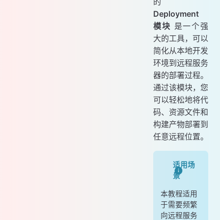
的
📜 智能监控脚本
Deployment
📊 服务管理命令
模块
是一个强
🛑 停止监控服务
大的工具，可以
🐳 Docker 容器管理
简化从本地开发
🎯 最佳实践与问题排查
环境到远程服务
✨ 开发最佳实践
器的部署过程。
通过该模块，您
🔧 常见问题解决
可以轻松地将代
🏆 总结
码、资源文件和
🎯 核心优势
构建产物部署到
📈 进阶方向
任意远程位置。
适用场
景
本教程适用
于需要频繁
向远程服务