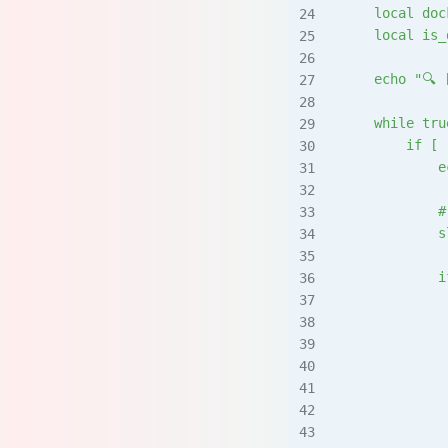
    local do
    local i
    echo "🔍 
    while tru
        if [ 
            e
          
            s
            i
           
             
             
             
             
             