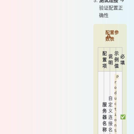
测试连接
→
验证配置正
确性
配置参
数表
配
示
说
必
置
例
明
填
项
值
P
r
o
d
自
u
c
服
定
t
务
义
i
✅
器
连
o
名
接
n
称
名
S