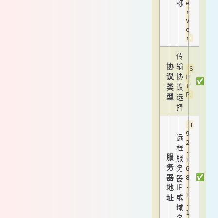
称
e
r
v
e
r
传
协
输
S
议
协
F
✅
T
类
议
P
型
选
择
1
9
远
2
程
.
服
服
1
务
务
6
✅
器
8
器
.
IP
地
1
或
址
.
域
1
名