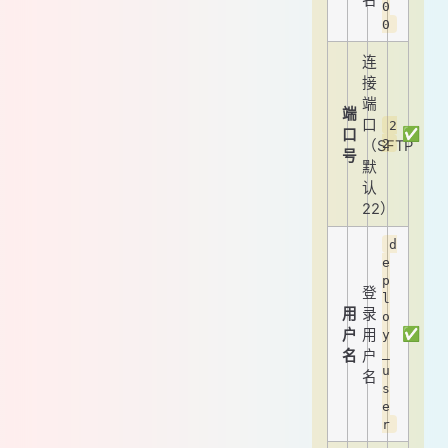
0
0
连
接
端
端
口
2
✅
口
2
（SFTP
号
默
认
22）
d
e
p
登
l
用
录
o
✅
户
用
y
_
名
户
u
名
s
e
r