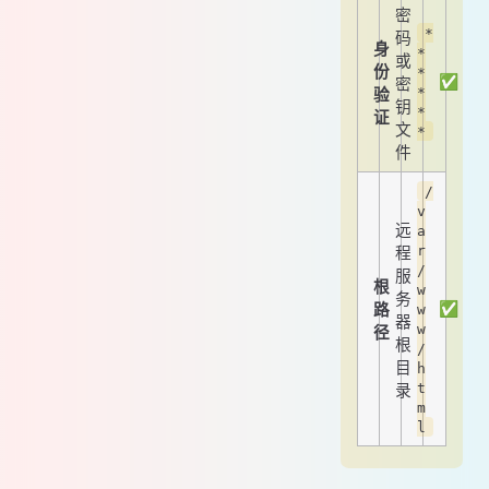
密
*
码
身
*
或
份
*
✅
密
*
验
钥
*
证
文
*
件
/
v
远
a
r
程
/
服
根
w
务
✅
路
w
器
w
径
根
/
目
h
t
录
m
l