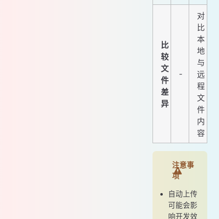
对
比
本
比
地
较
与
文
-
远
件
程
差
文
异
件
内
容
注意事
项
自动上传
可能会影
响开发效