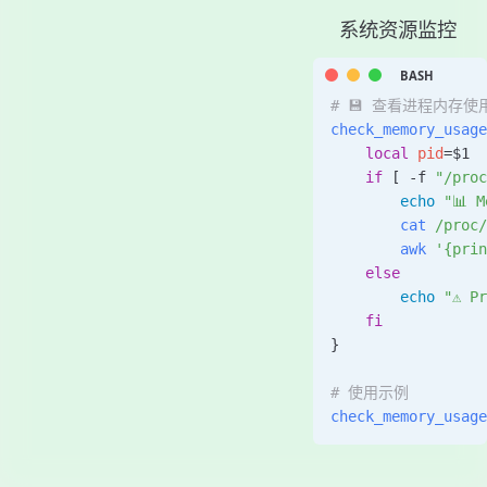
系统资源监控
# 💾 查看进程内存使
check_memory_usage
    local
 pid
=
$1
    if
 [ 
-f
 "/proc
        echo
 "📊 M
        cat
 /proc/
        awk
 '{prin
    else
        echo
 "⚠️ P
    fi
}
# 使用示例
check_memory_usage