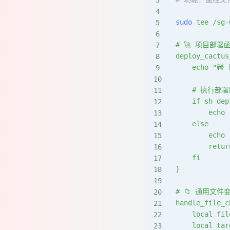
sudo
 tee
 /sg-
# 🚀 项目部署
deploy_cactus
    echo "🚧 
    # 执行部
    if sh dep
        echo 
    else
        echo 
        retur
    fi
}
# 📁 通用文
handle_file_c
    local f
    local t