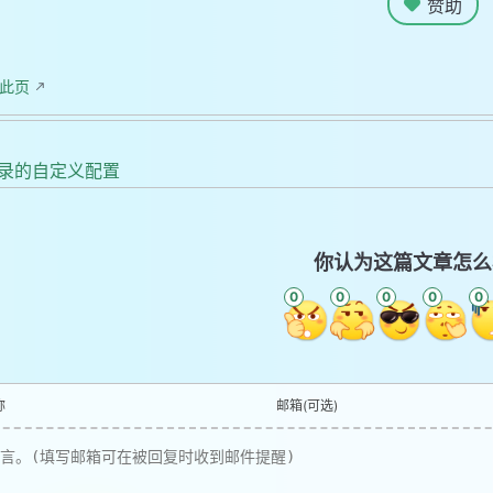
赞助
辑此页
录的自定义配置
你认为这篇文章怎么
0
0
0
0
0
称
邮箱(可选)