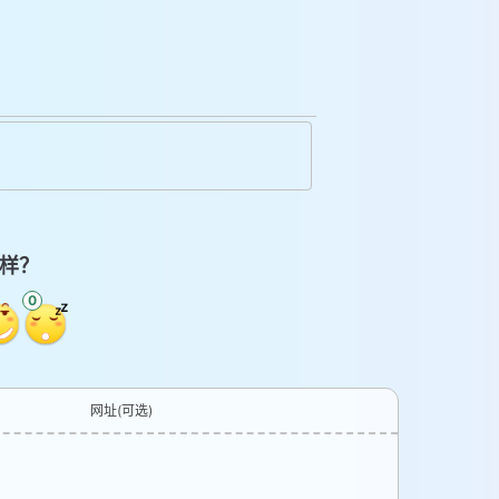
样？
0
网址(可选)