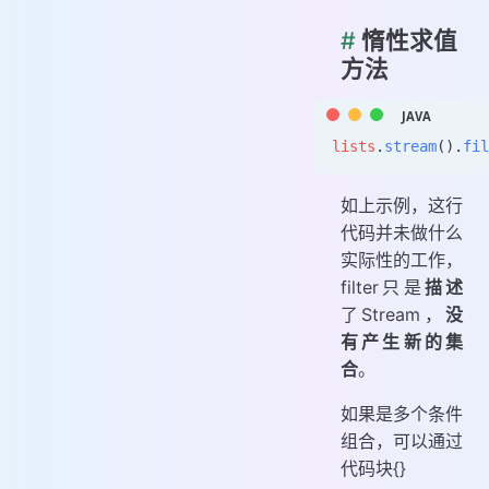
#
惰性求值
方法
lists
.
stream
().
fil
如上示例，这行
代码并未做什么
实际性的工作，
filter只是
描述
了Stream，
没
有产生新的集
合
。
如果是多个条件
组合，可以通过
代码块{}