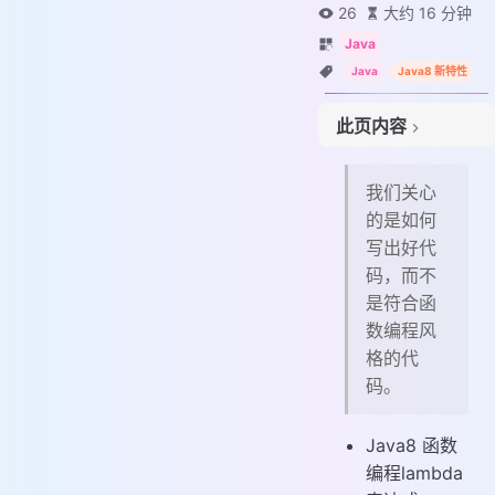
# 简介
26
大约 16 分钟
# lambda表达式
Java
# 分类
Java
Java8 新特性
# 惰性求值方法
此页内容
# 及早求值方法
# stream & parallelStream
我们关心
# stream & parallelStream
的是如何
# parallelStream原理:
写出好代
# stream与parallelStream性能测试对比
码，而不
# Stream中常用方法如下:
是符合函
# 常用例子
数编程风
# 匿名类简写
格的代
# forEach
码。
# 方法引用
# Filter & Predicate
Java8 函数
# Map&Reduce
编程lambda
# Collectors