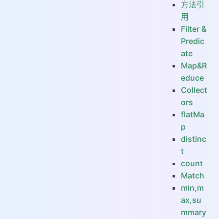
方法引
用
Filter &
Predic
ate
Map&R
educe
Collect
ors
flatMa
p
distinc
t
count
Match
min,m
ax,su
mmary