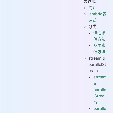
表达式
# flatMap
简介
# distinct
lambda表
达式
# count
分类
# Match
惰性求
# min,max,summaryStatistics
值方法
# peek
及早求
# FunctionalInterface
值方法
# 理解注解 @FunctionInterface
stream &
# 自定义函数接口
parallelSt
# 内置四大函数接口
ream
# 一些例子
stream
# 参考资料
&
paralle
lStrea
m
paralle