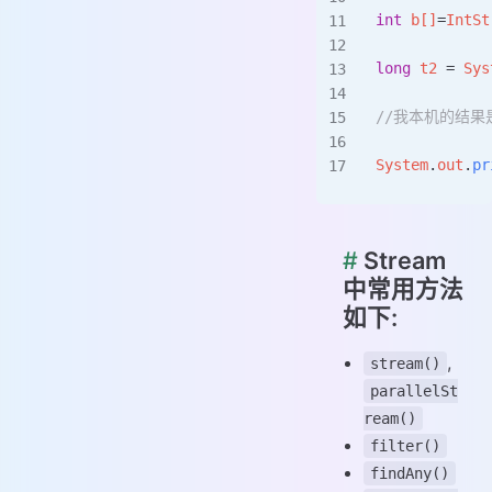
int
 b[]
=
IntSt
long
 t2 
=
 Sys
//我本机的结果是s
System
.
out
.
pr
#
Stream
中常用方法
如下:
,
stream()
parallelSt
ream()
filter()
findAny()