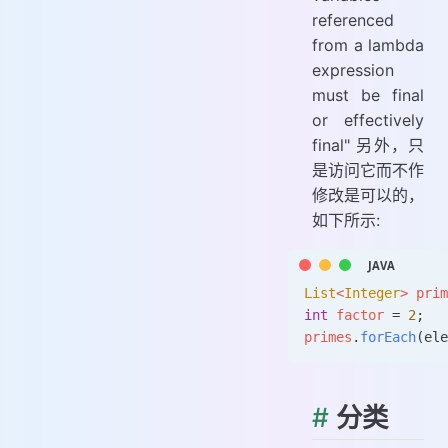
referenced
from a lambda
expression
must be final
or effectively
final" 另外，只
是访问它而不作
修改是可以的，
如下所示:
List
<
Integer
>
 prim
int
 factor 
=
 2
;
primes
.
forEach
(ele
#
分类