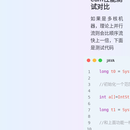
试对比
如果是多核机
器，理论上并行
流则会比顺序流
快上一倍，下面
是测试代码
long
 t0 
=
 Sys
//初始化一个范围
int
 a[]
=
IntSt
long
 t1 
=
 Sys
//和上面功能