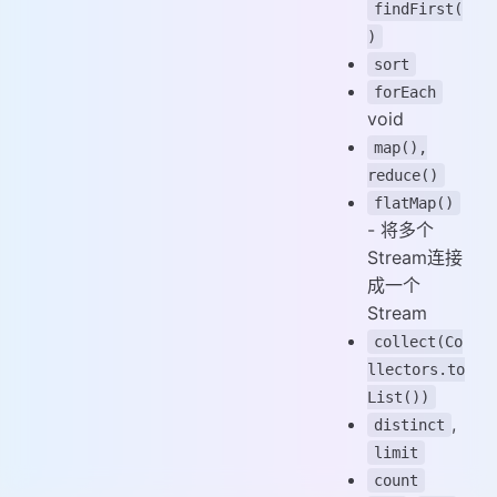
findFirst(
)
sort
forEach
void
map(),
reduce()
flatMap()
- 将多个
Stream连接
成一个
Stream
collect(Co
llectors.to
List())
,
distinct
limit
count