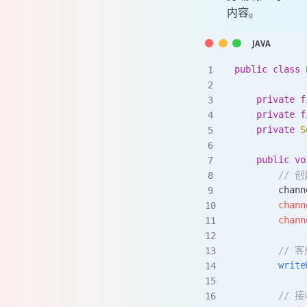
内容。
public
 class
 
    private
 f
    private
 f
    private
 S
    public
 vo
        //
        chann
        chann
        chann
        //
        write
        /