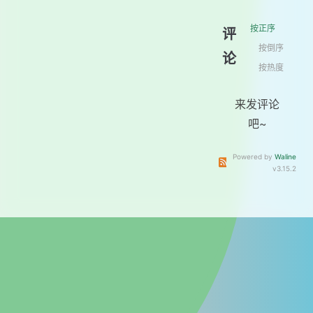
按正序
评
按倒序
论
按热度
来发评论
吧~
Powered by
Waline
订阅本文评论
订阅本站
v3.15.2