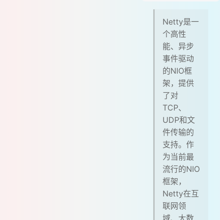
# NIO框架
Netty是一
# 比较好的基于NIO的开源框架(Netty)
个高性
# 优点
能、异步
# 例子
事件驱动
# 参考文章
的NIO框
架，提供
了对
TCP、
UDP和文
件传输的
支持。作
为当前最
流行的NIO
框架，
Netty在互
联网领
域、大数