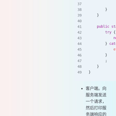
        }
    }
    public
 st
        try
 {
            n
        } 
cat
            e
        }
        ;
    }
}
客户端。向
服务端发送
一个请求，
然后打印服
务端响应的