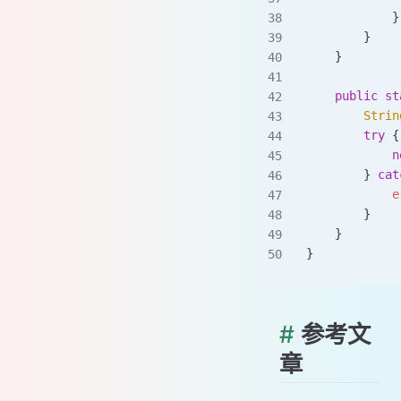
            }
        }
    }
    public
 st
        Strin
        try
 {
            n
        } 
cat
            e
        }
    }
}
#
参考文
章