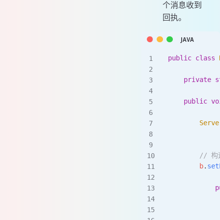
个消息收到
回执。
public
 class
 
    private
 s
    public
 vo
        Serve
             
        // 
        b
.
set
            p
             
             
             