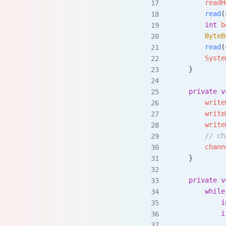
        readH
        read
(
        int
 b
        ByteB
        read
(
        Syste
    }
    private
 v
        write
        write
        write
        // ch
        chann
    }
    private
 v
        while
            i
            i
             