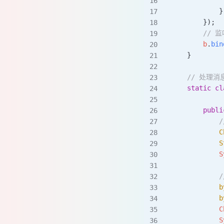
            }
        });
        //
        b
.
bin
    }
    // 处理消
    static
 cl
        publi
          
            C
            S
            S
          
            b
            b
            C
            S